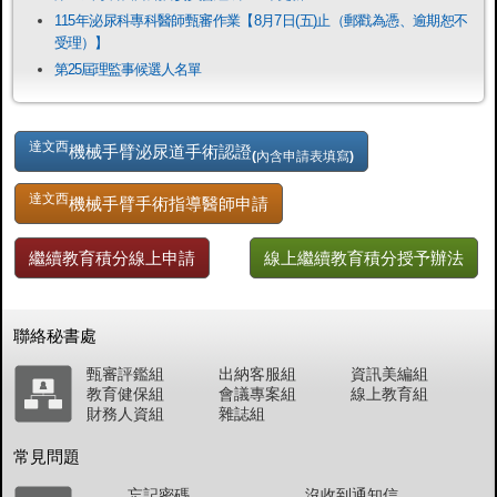
115年泌尿科專科醫師甄審作業【8月7日(五)止（郵戳為憑、逾期恕不
受理）】
第25屆理監事候選人名單
達文西
機械手臂泌尿道手術認證
(內含申請表填寫)
達文西
機械手臂手術指導醫師申請
繼續教育積分線上申請
線上繼續教育積分授予辦法
聯絡秘書處
甄審評鑑組
出納客服組
資訊美編組
教育健保組
會議專案組
線上教育組
財務人資組
雜誌組
常見問題
忘記密碼
沒收到通知信