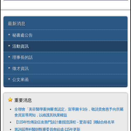
最新消息
秘書處公告
活動資訊
理事長的話
徵才資訊
公文來函
重要消息
全聯會「​美容醫學案例審查認定」宣導圖卡1份，敬請貴會惠予向所屬
會員宣導周知，以維護其執業權益
【115年性傳染症友善門診計畫授證課程－驚喜場】測驗合格名單
第24屆專科醫師甄審委員會組成-115年更新