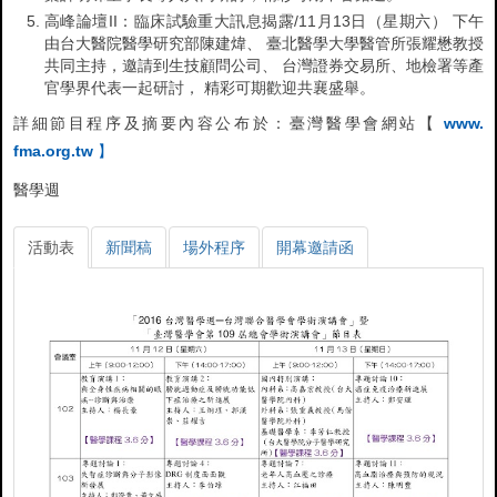
高峰論壇II：臨床試驗重大訊息揭露/11月13日（星期六） 下午
由台大醫院醫學研究部陳建煒、 臺北醫學大學醫管所張耀懋教授
共同主持，邀請到生技顧問公司、 台灣證券交易所、地檢署等產
官學界代表一起研討， 精彩可期歡迎共襄盛舉。
詳細節目程序及摘要內容公布於：臺灣醫學會網站【
www.
fma.org.tw
】
醫學週
活動表
新聞稿
場外程序
開幕邀請函