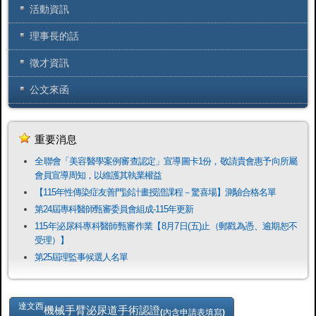
活動資訊
理事長的話
徵才資訊
公文來函
重要消息
全聯會「​美容醫學案例審查認定」宣導圖卡1份，敬請貴會惠予向所屬
會員宣導周知，以維護其執業權益
【115年性傳染症友善門診計畫授證課程－驚喜場】測驗合格名單
第24屆專科醫師甄審委員會組成-115年更新
115年泌尿科專科醫師甄審作業【8月7日(五)止（郵戳為憑、逾期恕不
受理）】
第25屆理監事候選人名單
達文西
機械手臂泌尿道手術認證
(內含申請表填寫)