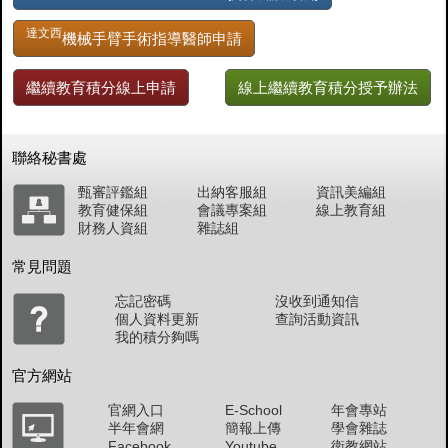
達文西
機械手臂手術指導醫師申請
繼續教育積分線上申請
線上繼續教育積分授予辦法
聯絡秘書處
甄審評鑑組
出納客服組
資訊美編組
教育健保組
會議專案組
線上教育組
財務人資組
雜誌組
常見問題
忘記密碼
沒收到通知信
個人資料更新
查詢活動資訊
我的積分夠嗎
官方網站
官網入口
E-School
年會專站
半年會網
簡報上傳
學會雜誌
Facebook
Youtube
衛教網站