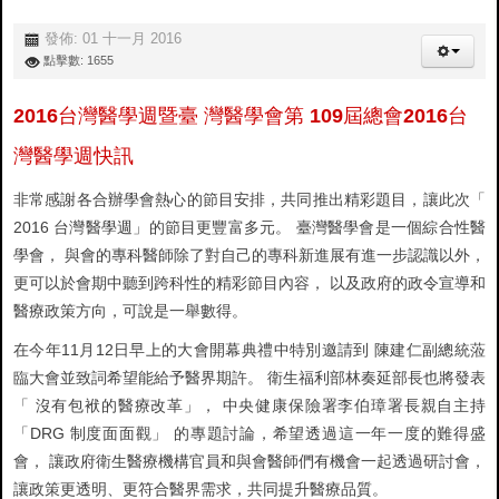
發佈: 01 十一月 2016
點擊數: 1655
2016台灣醫學週暨臺 灣醫學會第 109屆總會2016台
灣醫學週快訊
非常感謝各合辦學會熱心的節目安排，共同推出精彩題目，讓此次「
2016 台灣醫學週」的節目更豐富多元。 臺灣醫學會是一個綜合性醫
學會， 與會的專科醫師除了對自己的專科新進展有進一步認識以外，
更可以於會期中聽到跨科性的精彩節目內容， 以及政府的政令宣導和
醫療政策方向，可說是一舉數得。
在今年11月12日早上的大會開幕典禮中特別邀請到 陳建仁副總統蒞
臨大會並致詞希望能給予醫界期許。 衛生福利部林奏延部長也將發表
「 沒有包袱的醫療改革」， 中央健康保險署李伯璋署長親自主持
「DRG 制度面面觀」 的專題討論，希望透過這一年一度的難得盛
會， 讓政府衛生醫療機構官員和與會醫師們有機會一起透過研討會，
讓政策更透明、更符合醫界需求，共同提升醫療品質。