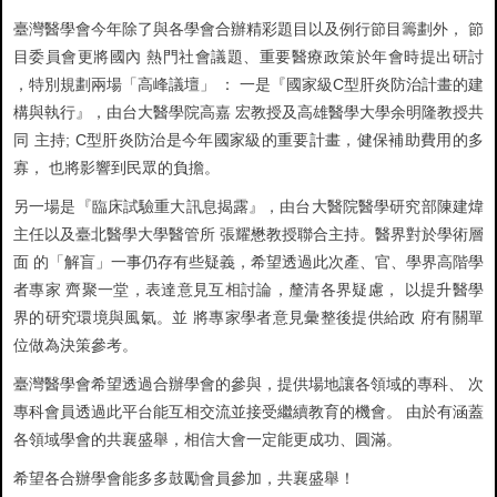
臺灣醫學會今年除了與各學會合辦精彩題目以及例行節目籌劃外， 節
目委員會更將國內 熱門社會議題、重要醫療政策於年會時提出研討
，特別規劃兩場「高峰議壇」 ： 一是『國家級C型肝炎防治計畫的建
構與執行』，由台大醫學院高嘉 宏教授及高雄醫學大學余明隆教授共
同 主持; C型肝炎防治是今年國家級的重要計畫，健保補助費用的多
寡， 也將影響到民眾的負擔。
另一場是『臨床試驗重大訊息揭露』，由台大醫院醫學研究部陳建煒
主任以及臺北醫學大學醫管所 張耀懋教授聯合主持。醫界對於學術層
面 的「解盲」一事仍存有些疑義，希望透過此次產、官、學界高階學
者專家 齊聚一堂，表達意見互相討論，釐清各界疑慮， 以提升醫學
界的研究環境與風氣。並 將專家學者意見彙整後提供給政 府有關單
位做為決策參考。
臺灣醫學會希望透過合辦學會的參與，提供場地讓各領域的專科、 次
專科會員透過此平台能互相交流並接受繼續教育的機會。 由於有涵蓋
各領域學會的共襄盛舉，相信大會一定能更成功、圓滿。
希望各合辦學會能多多鼓勵會員參加，共襄盛舉！