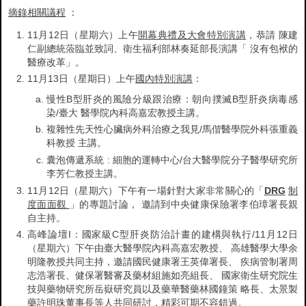
摘錄相關議程
：
11月12日（星期六）上午
開幕典禮及大會特別演講
，恭請 陳建
仁副總統蒞臨並致詞、衛生福利部林奏延部長演講「 沒有包袱的
醫療改革」。
11月13日（星期日）上午
國內特別演講
：
慢性B型肝炎的風險分級跟治療：朝向撲滅B型肝炎病毒感
染/臺大 醫學院內科高嘉宏教授主講。
複雜性先天性心臟病外科治療之我見/馬偕醫學院外科張重義
科教授 主講。
囊泡傳遞系統 : 細胞的運轉中心/台大醫學院分子醫學研究所
李芳仁教授主講。
11月12日（星期六）下午有一場針對大家非常關心的「
DRG
制
度面面觀
」的專題討論， 邀請到中央健康保險署李伯璋署長親
自主持。
高峰論壇I：國家級C型肝炎防治計畫的建構與執行/11月12日
（星期六）下午由臺大醫學院內科高嘉宏教授、 高雄醫學大學余
明隆教授共同主持，邀請國民健康署王英偉署長、 疾病管制署周
志浩署長、健保署醫審及藥材組施如亮組長、 國家衛生研究院生
技與藥物研究所岳嶽研究員以及藥華醫藥林國鐘策 略長、太景製
藥許明珠董事長等人共同研討，精彩可期不容錯過。