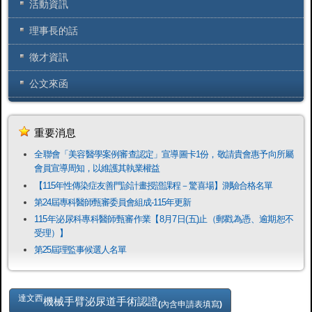
活動資訊
理事長的話
徵才資訊
公文來函
重要消息
全聯會「​美容醫學案例審查認定」宣導圖卡1份，敬請貴會惠予向所屬
會員宣導周知，以維護其執業權益
【115年性傳染症友善門診計畫授證課程－驚喜場】測驗合格名單
第24屆專科醫師甄審委員會組成-115年更新
115年泌尿科專科醫師甄審作業【8月7日(五)止（郵戳為憑、逾期恕不
受理）】
第25屆理監事候選人名單
達文西
機械手臂泌尿道手術認證
(內含申請表填寫)