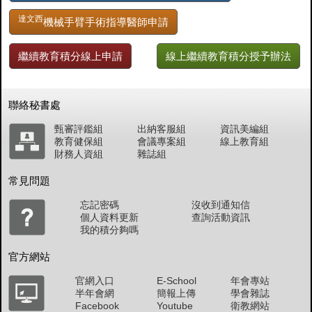
達文西
機械手臂手術指導醫師申請
繼續教育積分線上申請
線上繼續教育積分授予辦法
聯絡秘書處
甄審評鑑組
出納客服組
資訊美編組
教育健保組
會議專案組
線上教育組
財務人資組
雜誌組
常見問題
忘記密碼
沒收到通知信
個人資料更新
查詢活動資訊
我的積分夠嗎
官方網站
官網入口
E-School
年會專站
半年會網
簡報上傳
學會雜誌
Facebook
Youtube
衛教網站