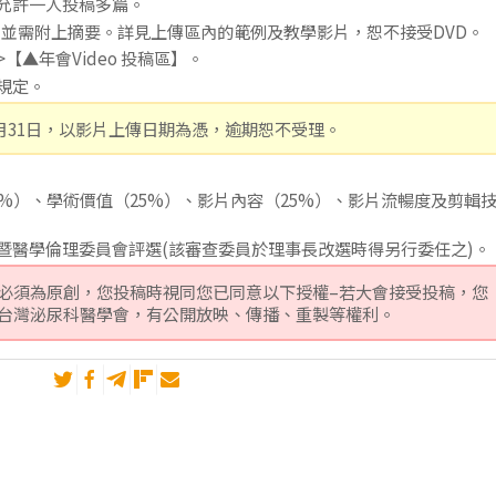
允許一人投稿多篇。
ol，並需附上摘要。詳見上傳區內的範例及教學影片，恕不接受DVD。
【▲年會Video 投稿區】。
規定。
5月31日，以影片上傳日期為憑，逾期恕不受理。
%）、學術價值（25%）、影片內容（25%）、影片流暢度及剪輯
暨醫學倫理委員會評選(該審查委員於理事長改選時得另行委任之)。
必須為原創，您投稿時視同您已同意以下授權–若大會接受投稿，您
台灣泌尿科醫學會，有公開放映、傳播、重製等權利。