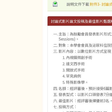
說明文件下載
附件3- 討論式
討論式影片論文投稿及最佳影片甄選
主旨：為鼓勵會員發表影片形式之研
Sessions)。
對象：本學會會員及泌尿科住院
影片內容：以數位影片方式呈現
內視鏡微創手術
達文西手術
開放式手術
罕見病例
特殊影像學。
名額：經評審後，預計接受6篇
發表型式：以影片口頭發表7分
最佳影片：經評審後擇優前3名
投稿方式：