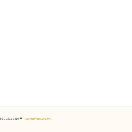
86-2-2729-0819
service@tua.org.tw