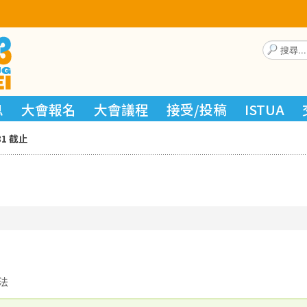
搜
尋...
息
大會報名
大會議程
接受/投稿
ISTUA
31 截止
法