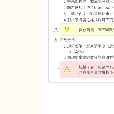
每篇投稿以一個主題為限。
請將影片上傳至E-Scho
上傳路徑：【影音資料庫】>
影片及摘要之格式詳見下頁
截止時間：2023年
評分方式：
評分標準：影片清晰度（25
巧（25%）。
由理監事會議委任教育研究
版權問題：投稿內容
同意影片著作權授予