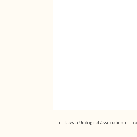
Taiwan Urological Association
TEL:8