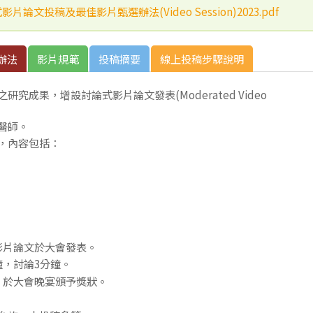
影片論文投稿及最佳影片甄選辦法(Video Session)2023.pdf
辦法
影片規範
投稿摘要
線上投稿步驟說明
究成果，增設討論式影片論文發表(Moderated Video
醫師。
，內容包括：
影片論文於大會發表。
鐘，討論3分鐘。
，於大會晚宴頒予獎狀。