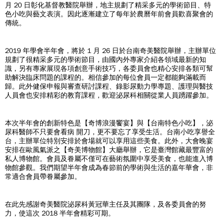
月 20 日彰化基督教醫院舉辦，地主規劃了精采多元的學術節目、特
色小吃與藝文表演。因此逐漸建立了每年於農曆年前會員歡喜聚會的
傳統。
2019 年學會半年會，將於 1 月 26 日於台南奇美醫院舉辦，主辦單位
規劃了很精采多元的學術節目，由國內外專家介紹各領域最新的知
識，另有專家展現各項創意手術技巧，各委員會也精心安排各類可幫
助解決臨床問題的課程的。相信參加的每位會員一定都能夠滿載而
歸。此外健保申報與審查研討課程、錄影尿動力學專題、護理與醫技
人員會也安排精彩的教育課程，歡迎泌尿科相關從業人員踴躍參加。
本次半年會的創新特色是【奇博浪漫饗宴】與【台南特色小吃】，泌
尿科醫師不只要會看病 開刀，更不要忘了享受生活。台南小吃享譽全
台，主辦單位特別安排於會場就可以享用這些美食。此外，大會晚宴
安排在歐風氣派之【奇美博物館】大廳舉辦，它是臺灣館藏最豐富的
私人博物館。會員及眷屬不僅可在藝術氛圍中享受美食，也能進入博
物館參觀。我們期望半年會成為春節前的學術與生活的嘉年華會，非
常適合會員帶眷屬參加。
在此先感謝奇美醫院泌尿科黃冠華主任及其團隊，及各委員會的努
力，使這次 2018 半年會精彩可期。