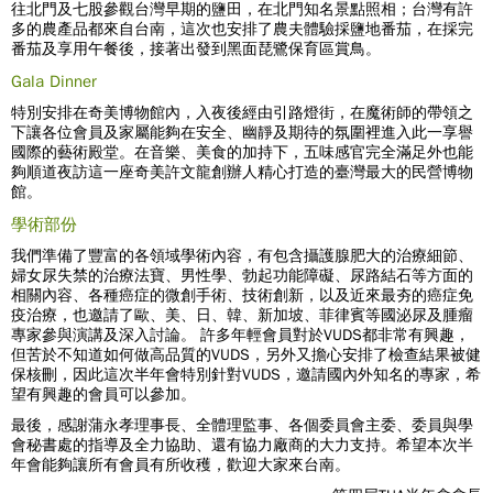
往北門及七股參觀台灣早期的鹽田，在北門知名景點照相；台灣有許
多的農產品都來自台南，這次也安排了農夫體驗採鹽地番茄，在採完
番茄及享用午餐後，接著出發到黑面琵鷺保育區賞鳥。
Gala Dinner
特別安排在奇美博物館內，入夜後經由引路燈街，在魔術師的帶領之
下讓各位會員及家屬能夠在安全、幽靜及期待的氛圍裡進入此一享譽
國際的藝術殿堂。在音樂、美食的加持下，五味感官完全滿足外也能
夠順道夜訪這一座奇美許文龍創辦人精心打造的臺灣最大的民營博物
館。
學術部份
我們準備了豐富的各領域學術內容，有包含攝護腺肥大的治療細節、
婦女尿失禁的治療法寶、男性學、勃起功能障礙、尿路結石等方面的
相關內容、各種癌症的微創手術、技術創新，以及近來最夯的癌症免
疫治療，也邀請了歐、美、日、韓、新加坡、菲律賓等國泌尿及腫瘤
專家參與演講及深入討論。 許多年輕會員對於VUDS都非常有興趣，
但苦於不知道如何做高品質的VUDS，另外又擔心安排了檢查結果被健
保核刪，因此這次半年會特別針對VUDS，邀請國內外知名的專家，希
望有興趣的會員可以參加。
最後，感謝蒲永孝理事長、全體理監事、各個委員會主委、委員與學
會秘書處的指導及全力協助、還有協力廠商的大力支持。希望本次半
年會能夠讓所有會員有所收穫，歡迎大家來台南。