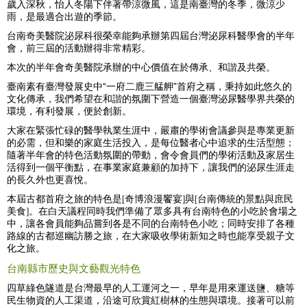
歲入深秋，怡人冬陽下伴著帶涼微風，這是南臺灣的冬季，微涼少
雨，是最適合出遊的季節。
台南奇美醫院泌尿科很榮幸能夠承辦第四屆台灣泌尿科醫學會的半年
會，前三屆的活動辦得非常精彩。
本次的半年會奇美醫院承辦的中心價值在於
傳承、和諧及共榮
。
臺南素有臺灣發展史中“一府二鹿三艋舺”首府之稱，秉持如此悠久的
文化傳承，我們希望在和諧的氛圍下營造一個臺灣泌尿醫學界共榮的
環境，有利發展，便於創新。
大家在緊張忙碌的醫學執業生涯中，嚴肅的學術會議參與是專業更新
的必需，但和樂的家庭生活投入，是每位醫者心中追求的生活型態；
隨著半年會的特色活動氛圍的帶動，會令會員們的學術活動及家居生
活得到一個平衡點，在事業家庭兼顧的加持下，讓我們的泌尿生涯走
的長久外也更喜悅。
本屆古都首府之旅的特色是
[奇博浪漫饗宴]與[台南傳統的景點與庶民
美食]
。在白天議程同時我們準備了眾多具有台南特色的小吃於會場之
中，讓各會員能夠品嘗到各是不同的台南特色小吃；同時安排了各種
路線的古都巡幽訪勝之旅，在大家吸收學術新知之時也能享受親子文
化之旅。
台南縣市歷史與文藝觀光特色
四草綠色隧道是台灣最早的人工運河之一，早年是用來運送鹽、糖等
民生物資的人工渠道，沿途可欣賞紅樹林的生態與環境。接著可以前