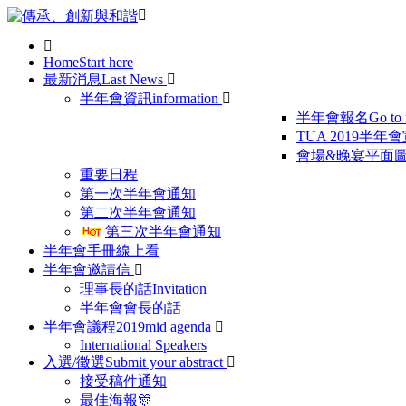
Home
Start here
最新消息
Last News
半年會資訊
information
半年會報名
Go to 
TUA 2019半年
會場&晚宴平面
重要日程
第一次半年會通知
第二次半年會通知
第三次半年會通知
半年會手冊線上看
半年會邀請信
理事長的話
Invitation
半年會會長的話
半年會議程
2019mid agenda
International Speakers
入選/徵選
Submit your abstract
接受稿件通知
最佳海報🎊