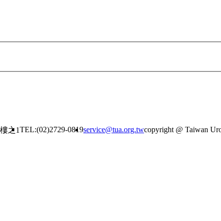
TEL:(02)2729-0819
service@tua.org.tw
copyright @ Taiwan Urol
6樓之1