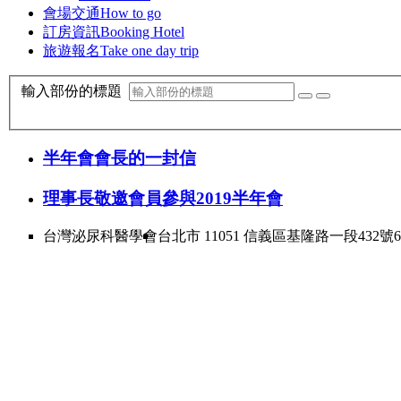
會場交通
How to go
訂房資訊
Booking Hotel
旅遊報名
Take one day trip
輸入部份的標題
半年會會長的一封信
理事長敬邀會員參與2019半年會
台灣泌尿科醫學會
台北市 11051 信義區基隆路一段432號