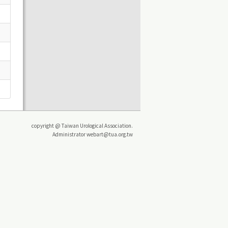
copyright @ Taiwan Urological Association.
Administrator webart@tua.org.tw