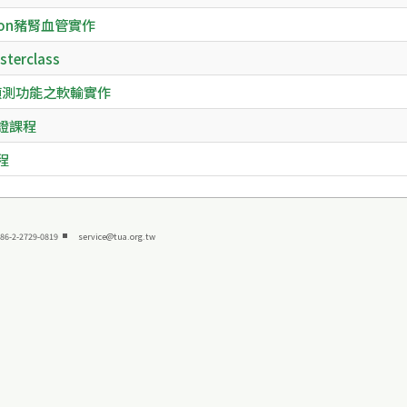
ation豬腎血管實作
terclass
腎內壓偵測功能之軟輸實作
認證課程
程
86-2-2729-0819
se
rvice@tua.org.tw