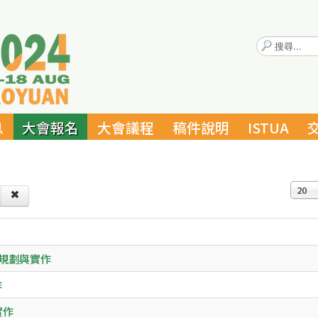
搜
尋...
息
大會報名
大會議程
稿件說明
ISTUA
顯示
20
psy規劃與實作
作
實作