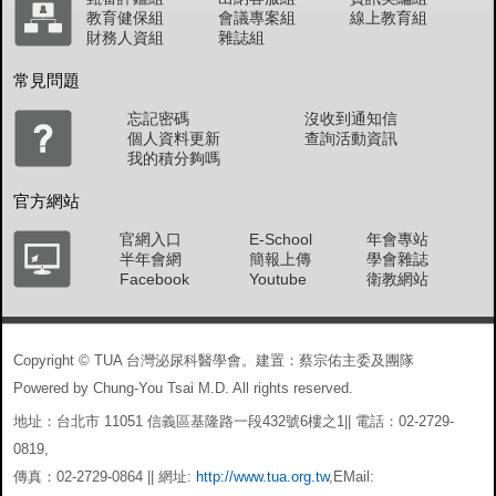
教育健保組
會議專案組
線上教育組
財務人資組
雜誌組
常見問題
忘記密碼
沒收到通知信
個人資料更新
查詢活動資訊
我的積分夠嗎
官方網站
官網入口
E-School
年會專站
半年會網
簡報上傳
學會雜誌
Facebook
Youtube
衛教網站
Copyright © TUA 台灣泌尿科醫學會。建置：蔡宗佑主委及團隊
Powered by Chung-You Tsai M.D. All rights reserved.
地址：台北市 11051 信義區基隆路一段432號6樓之1|| 電話：02-2729-
0819,
傳真：02-2729-0864 || 網址:
http://www.tua.org.tw
,EMail: