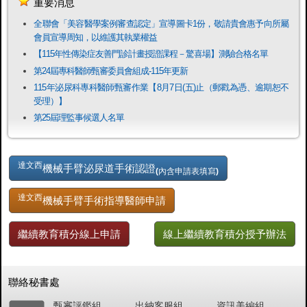
重要消息
全聯會「​美容醫學案例審查認定」宣導圖卡1份，敬請貴會惠予向所屬
會員宣導周知，以維護其執業權益
【115年性傳染症友善門診計畫授證課程－驚喜場】測驗合格名單
第24屆專科醫師甄審委員會組成-115年更新
115年泌尿科專科醫師甄審作業【8月7日(五)止（郵戳為憑、逾期恕不
受理）】
第25屆理監事候選人名單
達文西
機械手臂泌尿道手術認證
(內含申請表填寫)
達文西
機械手臂手術指導醫師申請
繼續教育積分線上申請
線上繼續教育積分授予辦法
聯絡秘書處
甄審評鑑組
出納客服組
資訊美編組