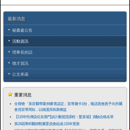
最新消息
秘書處公告
活動資訊
理事長的話
徵才資訊
公文來函
重要消息
全聯會「​美容醫學案例審查認定」宣導圖卡1份，敬請貴會惠予向所屬
會員宣導周知，以維護其執業權益
【115年性傳染症友善門診計畫授證課程－驚喜場】測驗合格名單
第24屆專科醫師甄審委員會組成-115年更新