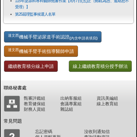
115年泌尿科專科醫師甄審作業【8月7日(五)止（郵戳為憑、逾期恕不
受理）】
第25屆理監事候選人名單
達文西
機械手臂泌尿道手術認證
(內含申請表填寫)
達文西
機械手臂手術指導醫師申請
繼續教育積分線上申請
線上繼續教育積分授予辦法
聯絡秘書處
甄審評鑑組
出納客服組
資訊美編組
教育健保組
會議專案組
線上教育組
財務人資組
雜誌組
常見問題
忘記密碼
沒收到通知信