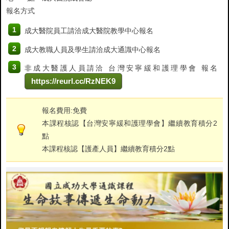
報名方式
1
成大醫院員工請洽成大醫院教學中心報名
2
成大教職人員及學生請洽成大通識中心報名
3
非成大醫護人員請洽
台灣安寧緩和護理學會
報名
https://reurl.cc/RzNEK9
報名費用:免費
本課程核認【台灣安寧緩和護理學會】繼續教育積分2
點
本課程核認【護產人員】繼續教育積分2點