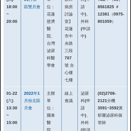
18:00
區雙月會
位：
病房
請
8561825 ＃
~
花蓮
討論
中)、
12381（0975-
20:00
慈濟
室】
外科
801059）
醫
花蓮
(申請
院、
市中
中)
台灣
央路
泌尿
三段
科醫
707
學會
號 合
心樓
七樓
01-22
2022年1
主辦
線上
泌尿
(02)2708-
(六)
月份北區
單
會議
科(申
2121分機
13:30
月會
位：
請
3591~3592黃
~
國泰
中)、
郁珊泌尿科個
15:00
醫
外科
管師
院、
(申請