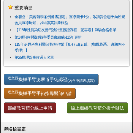
重要消息
全聯會「​美容醫學案例審查認定」宣導圖卡1份，敬請貴會惠予向所屬
會員宣導周知，以維護其執業權益
【115年性傳染症友善門診計畫授證課程－驚喜場】測驗合格名單
第24屆專科醫師甄審委員會組成-115年更新
115年泌尿科專科醫師甄審作業【8月7日(五)止（郵戳為憑、逾期恕不
受理）】
第25屆理監事候選人名單
達文西
機械手臂泌尿道手術認證
(內含申請表填寫)
達文西
機械手臂手術指導醫師申請
繼續教育積分線上申請
線上繼續教育積分授予辦法
聯絡秘書處