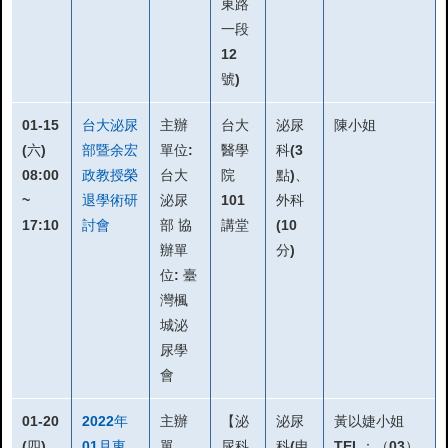
東路
一段
12
號)
01-15
台大泌尿
主辦
台大
泌尿
陳小姐
(六)
部暨余宏
單位:
醫學
科(3
08:00
政教授榮
台大
院
點)、
~
退學術研
泌尿
101
外科
17:10
討會
部 協
講堂
(10
辦單
分)
位: 臺
灣楓
城泌
尿學
會
01-20
2022年
主辦
【泌
泌尿
黃以婕小姐
(四)
01月東
單
尿科
科(申
TEL：（03）