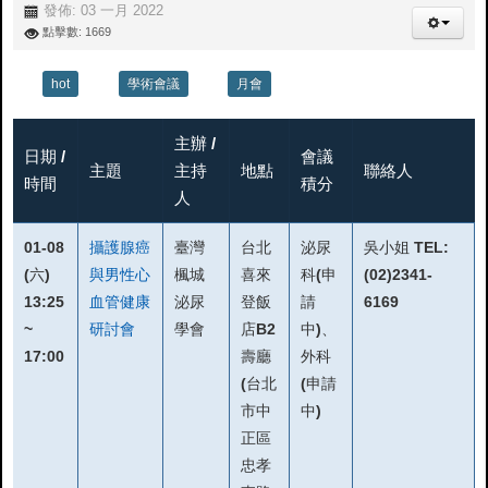
發佈: 03 一月 2022
點擊數: 1669
hot
學術會議
月會
主辦 /
日期 /
會議
主題
主持
地點
聯絡人
時間
積分
人
01-08
攝護腺癌
臺灣
台北
泌尿
吳小姐 TEL:
(六)
與男性心
楓城
喜來
科(申
(02)2341-
13:25
血管健康
泌尿
登飯
請
6169
~
研討會
學會
店B2
中)、
17:00
壽廳
外科
(台北
(申請
市中
中)
正區
忠孝