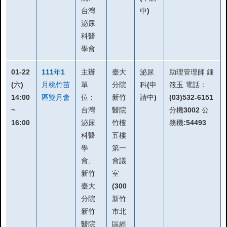
台灣
中)
泌尿
科醫
學會
01-22
111年1
主辦
臺大
泌尿
助理管理師 鍾
(六)
月桃竹苗
單
分院
科(申
筱玉 電話：
14:00
區雙月會
位：
新竹
請中)
(03)532-6151
~
台灣
醫院
分機3002 公
16:00
泌尿
竹樓
務機:54493
科醫
五樓
學
第一
會、
會議
新竹
室
臺大
(300
分院
新竹
新竹
市北
醫院
區經