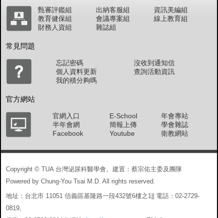
甄審評鑑組
出納客服組
資訊美編組
教育健保組
會議專案組
線上教育組
財務人資組
雜誌組
常見問題
忘記密碼
沒收到通知信
個人資料更新
查詢活動資訊
我的積分夠嗎
官方網站
官網入口
E-School
年會專站
半年會網
簡報上傳
學會雜誌
Facebook
Youtube
衛教網站
Copyright © TUA 台灣泌尿科醫學會。建置：蔡宗佑主委及團隊
Powered by Chung-You Tsai M.D. All rights reserved.
地址：台北市 11051 信義區基隆路一段432號6樓之1|| 電話：02-2729-
0819,