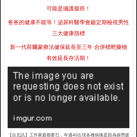
可能是攝護腺癌！
爸爸的健康不能等！泌尿科醫學會籲定期檢視男性
三大健康指標
新一代荷爾蒙療法健保延長至三年 合併標靶藥物
有效延長存活期！
【台北訊】工作家庭都要扛，年過40出現各種病痛是因為操勞疲