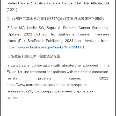
States Cancer Statistics Prostate Cancer Stat Bite. Atlanta, GA
(2021).
[4] 台灣癌症基金會蔬果彩虹579(攝取蔬果與攝護腺癌的關係)
[5]Jain MA, Leslie SW, Sapra A. Prostate Cancer Screening.
[Updated 2023 Oct 26]. In: StatPearls [Internet]. Treasure
Island (FL): StatPearls Publishing; 2024 Jan-. Available from:
https://www.ncbi.nlm.nih.gov/books/NBK556081/
[6]衛生福利部110年癌症登記報告
[7]Lynparza in combination with abiraterone approved in the
EU as 1st-line treatment for patients with metastatic castration-
resistant prostate cancer. (2022)
https://www.astrazeneca.com/media-centre/press-
releases/2022/lynparza-approved-in-eu-for-prostate-
cancer.html