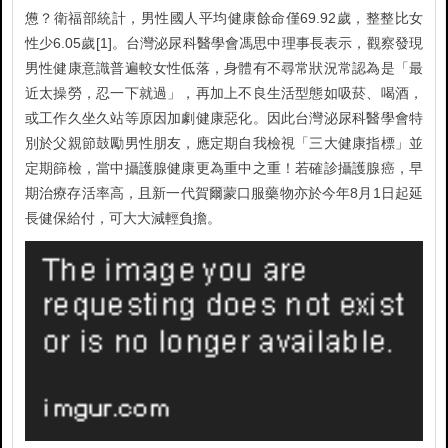
憊？衛福部統計，男性國人平均健康餘命僅69.92歲，整整比女
性少6.05歲[1]。台灣泌尿科醫學會馮思中理事長表示，觀察發現
男性健康意識普遍較女性低落，身體有不尋常狀況常認為是「最
近太操勞，忍一下就過」，再加上不良生活型態如吸菸、喝酒，
或工作久坐久站等原因加劇健康惡化。因此台灣泌尿科醫學會特
別於父親節鼓勵男性朋友，應定期自我檢視「三大健康指標」並
定期篩檢，當中攝護腺健康更為重中之重！若確診攝護腺癌，早
期治療存活率高，且新一代賀爾蒙口服藥物亦於今年8月1日起延
長健保給付，可大大減輕負擔。