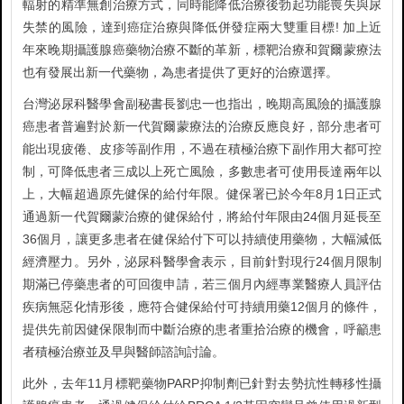
輻射的精準無創治療方式，同時能降低治療後勃起功能喪失與尿
失禁的風險，達到癌症治療與降低併發症兩大雙重目標! 加上近
年來晚期攝護腺癌藥物治療不斷的革新，標靶治療和賀爾蒙療法
也有發展出新一代藥物，為患者提供了更好的治療選擇。
台灣泌尿科醫學會副秘書長劉忠一也指出，晚期高風險的攝護腺
癌患者普遍對於新一代賀爾蒙療法的治療反應良好，部分患者可
能出現疲倦、皮疹等副作用，不過在積極治療下副作用大都可控
制，可降低患者三成以上死亡風險，多數患者可使用長達兩年以
上，大幅超過原先健保的給付年限。健保署已於今年8月1日正式
通過新一代賀爾蒙治療的健保給付，將給付年限由24個月延長至
36個月，讓更多患者在健保給付下可以持續使用藥物，大幅減低
經濟壓力。另外，泌尿科醫學會表示，目前針對現行24個月限制
期滿已停藥患者的可回復申請，若三個月內經專業醫療人員評估
疾病無惡化情形後，應符合健保給付可持續用藥12個月的條件，
提供先前因健保限制而中斷治療的患者重拾治療的機會，呼籲患
者積極治療並及早與醫師諮詢討論。
此外，去年11月標靶藥物PARP抑制劑已針對去勢抗性轉移性攝