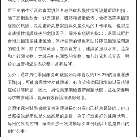
而不良的生活及飲食習慣與各種癌症和慢性病可說是環環相扣，
除了高脂肪飲食、缺乏運動、吸菸和過量飲酒，會提高罹患攝護
腺癌的風險，長期處於高壓狀態與久坐久站的工作環境，也都是
造成慢性攝護腺炎的危險因子。國外多項研究指出，過重或肥胖
會增加攝護腺健康風險，保持健康的體重有助於降低攝護腺問題
的發生率，除了戒除菸酒，在飲食方面，建議多攝取水果、蔬菜
和全穀類食物，尤其是紅色類型的食物，如茄紅素和花青素，對
於心血管和泌尿系統都非常有益[4]。
另外，通常男性睪固酮從40歲開始每年會以約1%-2%的速度逐步
下降[5]，可能會導致性功能障礙、心血管疾病風險增加以及代謝
症候群等問題，因此，男性應定期檢查荷爾蒙狀態，並在需要時
尋求醫療建議，從而有效保護攝護腺健康。
台灣泌尿科醫學會歐宴泉副理事長也分享自己雖然是醫師，但自
己嚴格說起來也是久坐高壓的族群，為了打造更好的健康狀態，
每日的飲食控制、每周至少三次運動每次30分鐘以上也是自己的
例行公事！