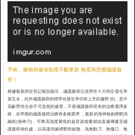
手術、藥物與健保制度不斷更新 無需再恐懼攝護腺
癌！
根據最新癌症登記報告顯示，攝護腺癌位居男性十大癌症發生率
第五名，此外攝護腺癌的標準化發生率仍有上升的趨勢 [6]，是中
高齡男性生命不可忽視的威脅，不過攝護腺癌現有的治療選擇多
樣，在早期的攝護腺癌治療有多種選擇 ，最新的海神無創標靶消
融術(海神刀)，可將高強度聚焦的超音波能量經由直腸傳遞至攝
護腺癌病灶處，以高溫消滅標靶癌細胞，為無動刀、無傷口、無