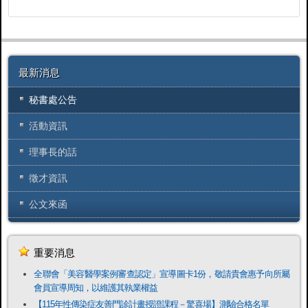
最新消息
秘書處公告
活動資訊
理事長的話
徵才資訊
公文來函
重要消息
全聯會「​美容醫學案例審查認定」宣導圖卡1份，敬請貴會惠予向所屬
會員宣導周知，以維護其執業權益
【115年性傳染症友善門診計畫授證課程－驚喜場】測驗合格名單