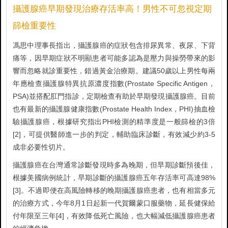
攝護腺癌早期發現治療存活率高！男性不可忽視定期
篩檢重要性
馮思中理事長指出，攝護腺癌的症狀包含排尿異常、夜尿、下背
痛等，因早期症狀不明顯患者可能多認為是壓力與操勞帶來的影
響而忽略就診重要性，錯過黃金治療期。建議50歲以上男性每兩
年應檢查攝護腺特異抗原濃度指數(Prostate Specific Antigen，
PSA)並搭配肛門指診，定期檢查有助於早期發現攝護腺癌。目前
也有最新的攝護腺健康指數(Prostate Health Index，PHI)抽血檢
驗攝護腺癌，根據研究指出PHI檢測的精準度是一般篩檢的3倍
[2]，可提供醫師進一步的判定，輔助臨床診斷，有效減少約3-5
成非必要性切片。
攝護腺癌在台灣通常診斷發現時多為晚期，但早期診斷預後佳，
根據美國病例統計，早期診斷的攝護腺癌五年存活率可高達98%
[3]。不過即便在高風險轉移的晚期攝護腺癌患者，也有相當多元
的治療方式，今年8月1日起新一代賀爾蒙口服藥物，延長健保給
付年限至三年[4]，有效降低死亡風險，也大幅減低攝護腺癌患者