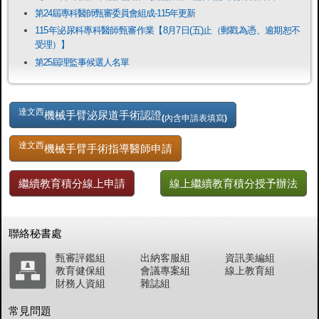
第24屆專科醫師甄審委員會組成-115年更新
115年泌尿科專科醫師甄審作業【8月7日(五)止（郵戳為憑、逾期恕不
受理）】
第25屆理監事候選人名單
達文西
機械手臂泌尿道手術認證
(內含申請表填寫)
達文西
機械手臂手術指導醫師申請
繼續教育積分線上申請
線上繼續教育積分授予辦法
聯絡秘書處
甄審評鑑組
出納客服組
資訊美編組
教育健保組
會議專案組
線上教育組
財務人資組
雜誌組
常見問題