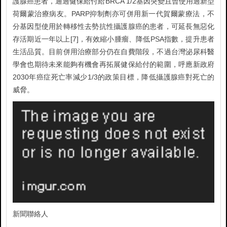
護腺癌患者，通過健保給付給BRCA 1/2基因突變且曾使用過新型
荷爾蒙治療病友。PARP抑制劑亦可併用新一代賀爾蒙療法，不
分基因型使用於轉移性去勢抗性攝護腺癌的患者，可延長無惡化
存活期近一年以上[7]，有效縮小腫瘤、降低PSA指數，提升患者
生活品質。目前併用治療部分仍在自費階段，不過台灣泌尿科醫
學會也期待未來能夠有機會再拓展健保給付的範圍，呼應新政府
2030年癌症死亡率減少1/3的政策目標，降低攝護腺癌對死亡的
威脅。
新聞聯絡人