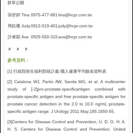
群萃公關
張舒婷 Tina
0975-477-881
tina@hcpr.com.tw
周鈺珊 Judy
0912-019-401
judy@hcpr.com.tw
許睿穎 Ava
0929-550-315
ava@hcpr.com.tw
＃ ＃ ＃
參考資料：
[1] 行政院衛生福利部統計處-國人健康平均餘命資料表
[2] Catalona WJ, Partin AW, Sanda MG, et al. A multicenter
study of [-2]pro-prostate-specificantigen combined with
prostate-specific antigen and free prostate-specific antigen for
prostate cancer detection in the 2.0 to 10.0 ng/mL prostate-
specific antigen range. J Urology 2011 May;185:1650-55.
[3]Centers for Disease Control and Prevention, U. D. O. H. A.
H. S. Centers for Disease Control and Prevention. United