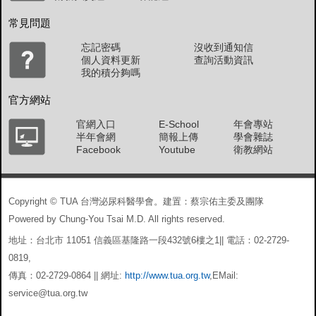
常見問題
忘記密碼
沒收到通知信
個人資料更新
查詢活動資訊
我的積分夠嗎
官方網站
官網入口
E-School
年會專站
半年會網
簡報上傳
學會雜誌
Facebook
Youtube
衛教網站
Copyright © TUA 台灣泌尿科醫學會。建置：蔡宗佑主委及團隊
Powered by Chung-You Tsai M.D. All rights reserved.
地址：台北市 11051 信義區基隆路一段432號6樓之1|| 電話：02-2729-
0819,
傳真：02-2729-0864 || 網址:
http://www.tua.org.tw
,EMail:
service@tua.org.tw