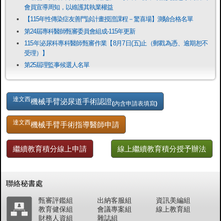
會員宣導周知，以維護其執業權益
【115年性傳染症友善門診計畫授證課程－驚喜場】測驗合格名單
第24屆專科醫師甄審委員會組成-115年更新
115年泌尿科專科醫師甄審作業【8月7日(五)止（郵戳為憑、逾期恕不
受理）】
第25屆理監事候選人名單
達文西
機械手臂泌尿道手術認證
(內含申請表填寫)
達文西
機械手臂手術指導醫師申請
繼續教育積分線上申請
線上繼續教育積分授予辦法
聯絡秘書處
甄審評鑑組
出納客服組
資訊美編組
教育健保組
會議專案組
線上教育組
財務人資組
雜誌組