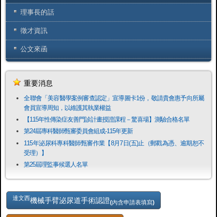
理事長的話
徵才資訊
公文來函
重要消息
全聯會「​美容醫學案例審查認定」宣導圖卡1份，敬請貴會惠予向所屬
會員宣導周知，以維護其執業權益
【115年性傳染症友善門診計畫授證課程－驚喜場】測驗合格名單
第24屆專科醫師甄審委員會組成-115年更新
115年泌尿科專科醫師甄審作業【8月7日(五)止（郵戳為憑、逾期恕不
受理）】
第25屆理監事候選人名單
達文西
機械手臂泌尿道手術認證
(內含申請表填寫)