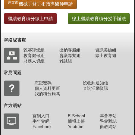
達文西
機械手臂手術指導醫師申請
繼續教育積分線上申請
線上繼續教育積分授予辦法
聯絡秘書處
甄審評鑑組
出納客服組
資訊美編組
教育健保組
會議專案組
線上教育組
財務人資組
雜誌組
常見問題
忘記密碼
沒收到通知信
個人資料更新
查詢活動資訊
我的積分夠嗎
官方網站
官網入口
E-School
年會專站
半年會網
簡報上傳
學會雜誌
Facebook
Youtube
衛教網站