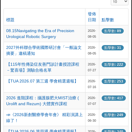
顯示數目
發佈
標題
日期
點擊數
08.15Navigating the Era of Precision
2026-
點擊數: 89
Urological Robotic Surgery
08-05
2027外科聯合學術國際研討會「一般論文
2026-
點擊數: 31
摘要」邀稿通知
08-05
【115年性傳染症友善門診計畫授證課程
2026-
點擊數: 222
－驚喜場】測驗合格名單
07-27
【TUA 2026.07 第三週 學會精選週報】
2026-
點擊數: 253
07-16
2026 進階課程：攝護腺肥大MIST治療 (
2026-
點擊數: 417
Urolift and Rezum) 大體實作課程
07-07
📣《2026新創醫療學會年會》 精彩演講上
2026-
點擊數: 249
線了！
06-30
【TUA 2026.06 第四週 學會精選週報】
2026-
點擊數: 340