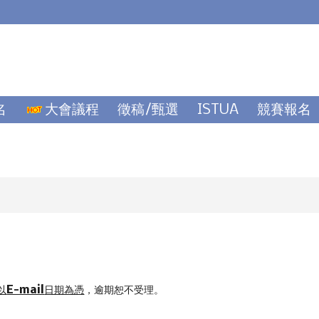
名
大會議程
徵稿/甄選
ISTUA
競賽報名
以
E-mail
日期為憑
，逾期恕不受理。