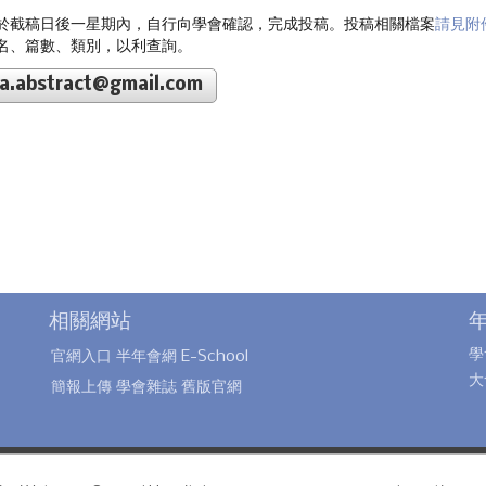
務請於截稿日後一星期內，自行向學會確認，完成投稿。投稿相關檔案
請見附
名、篇數、類別，以利查詢。
a.abstract@gmail.com
相關網站
學
官網入口
半年會網
E-School
大
簡報上傳
學會雜誌
舊版官網