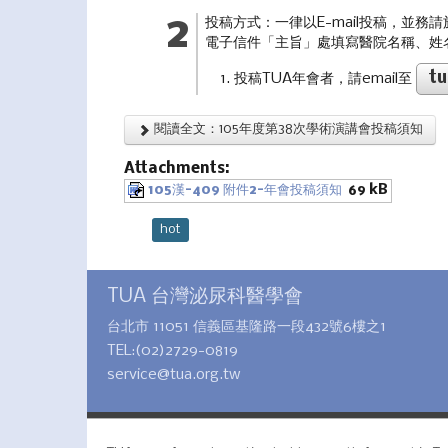
投稿方式：一律以E-mail投稿，並
電子信件「主旨」處填寫醫院名稱、姓
tu
投稿TUA年會者，請email至
閱讀全文：105年度第38次學術演講會投稿須知
Attachments:
105漢-409 附件2-年會投稿須知
69 kB
hot
TUA 台灣泌尿科醫學會
台北市 11051 信義區基隆路一段432號6樓之1
TEL:(02)2729-0819
service@tua.org.tw