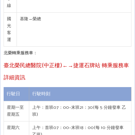
線
國
基隆→榮總
光
客
運
北榮轉乘服務車：
臺北榮民總醫院(中正樓)←→捷運石牌站 轉乘服務車
詳細資訊
行駛日
行駛時刻
星期一至
上午：首班07：00-末班21：30(每 5 分鐘發車 乙
星期五
班)
星期六
上午：首班07：00-末班18：00(每 10 分鐘發車
乙班)