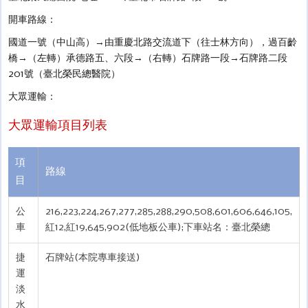
開車路線：
國道一號（中山高）→由重慶北路交流道下（往士林方向），過百齡
橋→（左轉）承德路五、六段→（右轉）石牌路一段→石牌路二段
201號（臺北榮民總醫院）
大眾運輸：
大眾運輸項目列表
項
路線
目
公
216,223,224,267,277,285,288,290,508,601,606,646,105,
車
紅12,紅19,645,902(低地板公車);下車站名：臺北榮總
捷
石牌站(本院專車接送)
運
淡
水