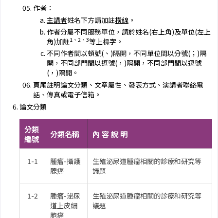
作者：
主講者
姓名下方請加註
橫線
。
作者分屬不同服務單位，請於姓名(右上角)及單位(左上
1、2、3
角)加註
等上標字。
不同作者間以頓號(、)隔開，不同單位間以分號(；)隔
開，不同部門間以逗號(，)隔開，不同部門間以逗號
(，)隔開。
頁尾註明論文分類、文章屬性、發表方式、演講者聯絡電
話、傳真或電子信箱。
論文分類
分類
分類名稱
內 容 說 明
編號
1-1
腫瘤-攝護
生殖泌尿道腫瘤相關的診療和研究等
腺癌
議題
1-2
腫瘤-泌尿
生殖泌尿道腫瘤相關的診療和研究等
道上皮細
議題
胞癌