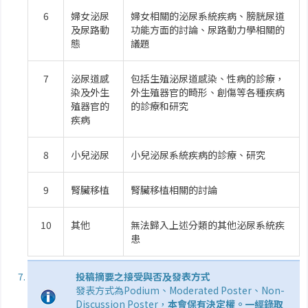
6
婦女泌尿
婦女相關的泌尿系統疾病、膀胱尿道
及尿路動
功能方面的討論、尿路動力學相關的
態
議題
7
泌尿道感
包括生殖泌尿道感染、性病的診療，
染及外生
外生殖器官的畸形、創傷等各種疾病
殖器官的
的診療和研究
疾病
8
小兒泌尿
小兒泌尿系統疾病的診療、研究
9
腎臟移植
腎臟移植相關的討論
10
其他
無法歸入上述分類的其他泌尿系統疾
患
投稿摘要之接受與否及發表方式
發表方式為Podium、Moderated Poster、Non-
Discussion Poster，
本會保有決定權。
一經錄取