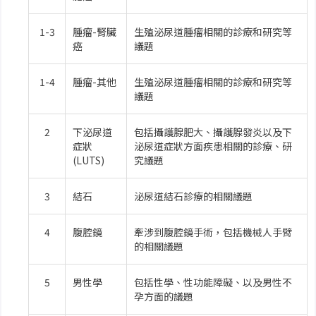
1-3
腫瘤-腎臟
生殖泌尿道腫瘤相關的診療和研究等
癌
議題
1-4
腫瘤-其他
生殖泌尿道腫瘤相關的診療和研究等
議題
2
下泌尿道
包括攝護腺肥大、攝護腺發炎以及下
症狀
泌尿道症狀方面疾患相關的診療、研
(LUTS)
究議題
3
結石
泌尿道結石診療的相關議題
4
腹腔鏡
牽涉到腹腔鏡手術，包括機械人手臂
的相關議題
5
男性學
包括性學、性功能障礙、以及男性不
孕方面的議題