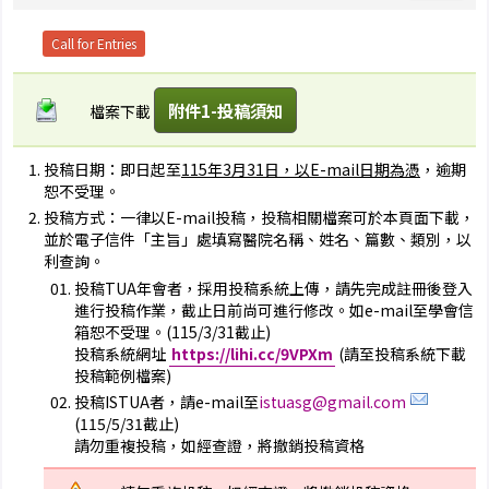
Call for Entries
附件1-投稿須知
檔案下載
投稿日期：即日起至
115年3月31日，以E-mail日期為憑
，逾期
恕不受理。
投稿方式：一律以E-mail投稿，投稿相關檔案可於本頁面下載，
並於電子信件「主旨」處填寫醫院名稱、姓名、篇數、類別，以
利查詢。
投稿TUA年會者，採用投稿系統上傳，請先完成註冊後登入
進行投稿作業，截止日前尚可進行修改。如e-mail至學會信
箱恕不受理。(115/3/31截止)
投稿系統網址
https://lihi.cc/9VPXm
(請至投稿系統下載
投稿範例檔案)
投稿ISTUA者，請e-mail至
istuasg@gmail.com
(115/5/31截止)
請勿重複投稿，如經查證，將撤銷投稿資格