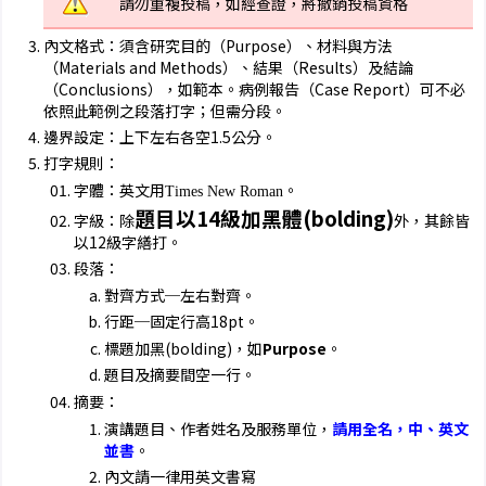
請勿重複投稿，如經查證，將撤銷投稿資格
內文格式：須含研究目的（Purpose）、材料與方法
（Materials and Methods）、結果（Results）及結論
（Conclusions），如範本。病例報告（Case Report）可不必
依照此範例之段落打字；但需分段。
邊界設定：上下左右各空1.5公分。
打字規則：
字體：英文用
。
Times New Roman
題目以14級加黑體(bolding)
字級：除
外，其餘皆
以12級字繕打。
段落：
對齊方式─左右對齊。
行距─固定行高18pt。
標題加黑(bolding)，如
Purpose
。
題目及摘要間空一行。
摘要：
演講題目、作者姓名及服務單位，
請用全名，中、英文
並書
。
內文請一律用英文書寫