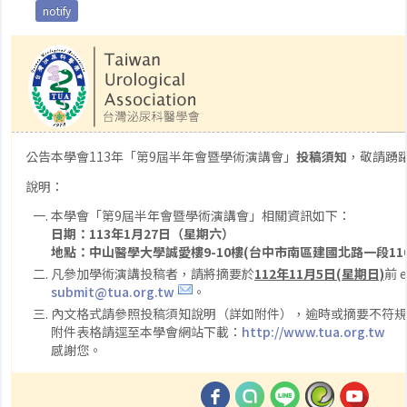
notify
公告本學會113年「第9屆半年會暨學術演講會」
投稿須知
，敬請踴
說明：
本學會「第9屆半年會暨學術演講會」相關資訊如下：
日期：113年1月27日（星期六）
地點：
中山醫學大學誠愛樓9-10樓(台中市南區建國北路一段110
凡參加學術演講投稿者，請將摘要於
112年11月5日(星期日)
前 e
submit@tua.org.tw
。
內文格式請參照投稿須知說明（詳如附件），逾時或摘要不符規
附件表格請逕至本學會網站下載：
http://www.tua.org.tw
感謝您。