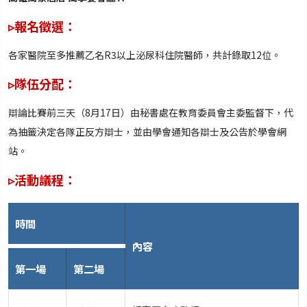
▹報名徵選：
各家醫院至多推薦乙名R3以上泌尿科住院醫師，共計錄取12位。
▹隊伍分配：
辯論比賽前三天（8月17日）由秘書處在教育委員會主委監督下，代
為抽籤決定各隊正反方辯士，並由學會通知各辯士及公告於學會網
站。
▹活動議程：
時間
內容
第一場
第二場