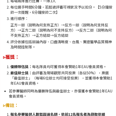
每場兩隊進行比賽，一隊3人
每位選手時間6分鐘，若超過評審可視狀況予以扣分。【5分鐘按
鈴一次提醒，6分鐘按鈴二次】
進行順序：
正方一辯（說明為何支持正方）→反方一辯（說明為何支持反
方）→正方二辯（說明為何不支持反方）→反方二辯（說明為何
不支持正方）→正方結辯→反方結辯
評分依據包括辯論內容、口齒清晰度、台風、實證醫學品質精神
及時間控制等。
▹獲獎：
優勝隊伍獎：
每名隊員均可獲得本會贊助1年EAU會員資格。
最佳辯士獎：
由評審及現場觀眾共同投票（各佔50%），票選
「最佳辯士」（每場6位辯士均可接受投票），並獲得本會贊助1
年EAU會員資格。
若參賽醫師同時為優勝隊伍與最佳辯士，亦僅獲本會贊助1年EAU
會員資格。
▹備註：
報名參賽醫師人數如超過名額，依前12名報名者為錄取依據