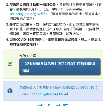
辯論題目將於活動前一個月公告，
參賽者可事先準備辯論PPT內
容，最晚請於8月19日（五）中午12:00前email至
sec.edu@tua.org.tw
。（根據實證醫學的精神，透過書本、
網路查詢之資料）
醫學辯論的主旨，並不在於辯論的技巧，而著重實證醫學的落
實。因此，辯論會的進行並不採取奧瑞岡式的辯論，只要針對一
個醫學主題提出正面表述，反面質疑，以及結論。
因應COVID-19疫情變化，主辦單位將保留修改、終止、變更活
動內容細節之權利。
報名表下載
【活動辦法含報名表】2022資深住院醫師學術
辯論
業務負責人：教育健保組華秀穎(02)2729-0819#10 ；
Email：
sec.edu@tua.org.tw