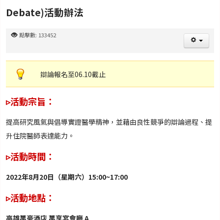
Debate)活動辦法
點擊數: 133452
辯論報名至06.10截止
▹活動宗旨：
提高研究風氣與倡導實證醫學精神，並藉由良性競爭的辯論過程、提
升住院醫師表達能力。
▹活動時間：
2022年8月20日（星期六）15:00~17:00
▹活動地點：
高雄萬豪酒店 萬享宴會廳 A