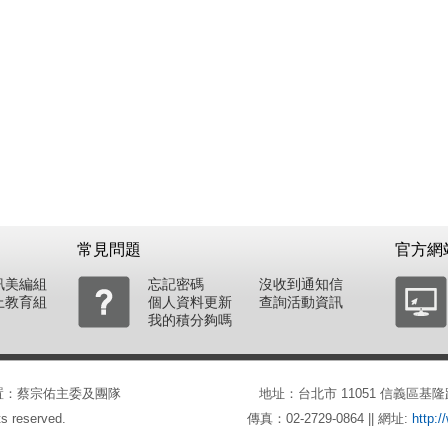
常見問題
官方網
訊美編組
忘記密碼
沒收到通知信
上教育組
個人資料更新
查詢活動資訊
我的積分夠嗎
會。建置：蔡宗佑主委及團隊
地址：台北市 11051 信義區基隆路一段
s reserved.
傳真：02-2729-0864 || 網址:
http:/