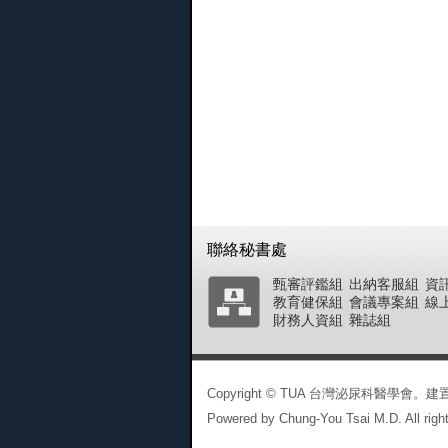
聯絡秘書處
甄審評鑑組
出納客服組
資
教育健保組
會議專案組
線
財務人資組
雜誌組
Copyright © TUA 台灣泌尿科醫學
Powered by Chung-You Tsai M.D. All right