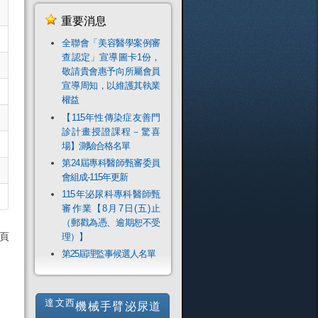
重要消息
全聯會「​美容醫學案例審
查認定」宣導圖卡1份，
敬請貴會惠予向所屬會員
宣導周知，以維護其執業
權益
【115年性傳染症友善門
診計畫授證課程－驚喜
場】測驗合格名單
第24屆專科醫師甄審委員
會組成-115年更新
115年泌尿科專科醫師甄
審作業【8月7日(五)止
（郵戳為憑、逾期恕不受
 頁
理）】
第25屆理監事候選人名單
達文西
機械手臂泌尿道