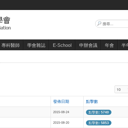
搜
尋...
專科醫師
學會雜誌
E-School
申辦會議
年會
半
顯示數
發佈日期
點擊數
2015-08-24
點擊數: 5740
2015-08-20
點擊數: 5853