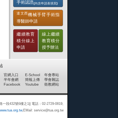
手術認證
(內含申請表填寫)
達文西
機械手臂手術指
導醫師申請
繼續教育
線上繼續
積分線上
教育積分
申請
授予辦法
站
官網入口
E-School
年會專站
半年會網
簡報上傳
學會雜誌
Facebook
Youtube
衛教網站
432號6樓之1|| 電話：02-2729-0819,
/www.tua.org.tw
,EMail:
service@tua.org.tw