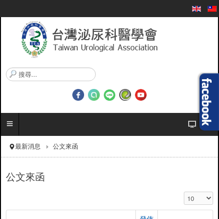
搜
尋
.
.
.
最新消息
公文來函
公文來函
顯示數目