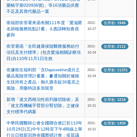
藥輸字第020936號)」等16項藥品供應
不足及其替代藥品一案
衛福部疾管署來函有關111年度「愛滋匿
2021-
點擊數: 1946
名篩檢服務拓點計畫」⚓惠請轉知會員
10-27
參與
疾管署函​「全民健康保險醫療服務給付
2021-
點擊數: 2112
項目及支付標準」(包含愛滋相關診療項
10-24
目)​自110年11月1日生效
依據衛生福利部「含Dapoxetine成分之
2021-
點擊數: 11251
藥品風險管理計畫書」📙通知關於健維
10-24
生技持有之產品：御久膜衣錠30毫克之
風險，用藥時請多加留意
新增「達文西根治性前列腺切除術」及
2021-
點擊數: 3218
「達文西機械手臂部分腎切除」之健保
10-21
支付標準代碼案
中華民國醫師公會全國聯合會訂於110年
2021-
點擊數: 1450
10月29日(五)中午12時至下午4時線上舉
10-21
行台日韓新冠肺炎國際研討會：疫苗議