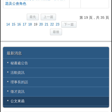
題及公會角色
最先
上一篇
第 19 頁，共 35 頁
14
15
16
17
18
19
20
21
22
23
下一篇
最後
最新消息
秘書處公告
活動資訊
理事長的話
徵才資訊
公文來函