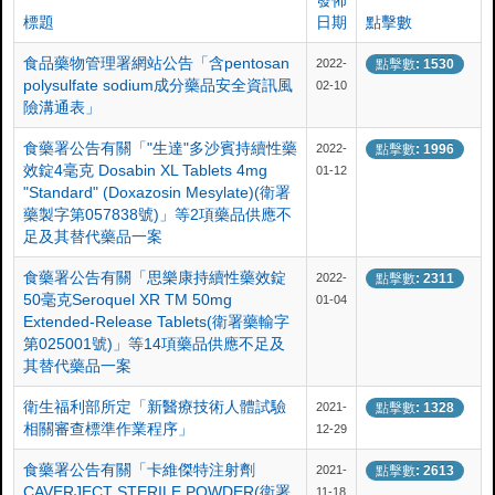
發佈
標題
日期
點擊數
食品藥物管理署網站公告「含pentosan
2022-
點擊數: 1530
polysulfate sodium成分藥品安全資訊風
02-10
險溝通表」
食藥署公告有關「"生達"多沙賓持續性藥
2022-
點擊數: 1996
效錠4毫克 Dosabin XL Tablets 4mg
01-12
"Standard" (Doxazosin Mesylate)(衛署
藥製字第057838號)」等2項藥品供應不
足及其替代藥品一案
食藥署公告有關「思樂康持續性藥效錠
2022-
點擊數: 2311
50毫克Seroquel XR TM 50mg
01-04
Extended-Release Tablets(衛署藥輸字
第025001號)」等14項藥品供應不足及
其替代藥品一案
衛生福利部所定「新醫療技術人體試驗
2021-
點擊數: 1328
相關審查標準作業程序」
12-29
食藥署公告有關「卡維傑特注射劑
2021-
點擊數: 2613
CAVERJECT STERILE POWDER(衛署
11-18