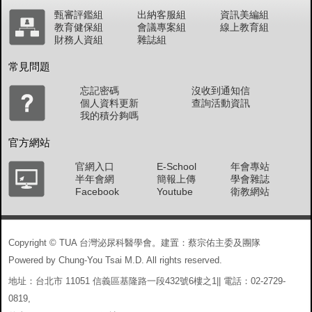
甄審評鑑組
出納客服組
資訊美編組
教育健保組
會議專案組
線上教育組
財務人資組
雜誌組
常見問題
忘記密碼
沒收到通知信
個人資料更新
查詢活動資訊
我的積分夠嗎
官方網站
官網入口
E-School
年會專站
半年會網
簡報上傳
學會雜誌
Facebook
Youtube
衛教網站
Copyright © TUA 台灣泌尿科醫學會。建置：蔡宗佑主委及團隊
Powered by Chung-You Tsai M.D. All rights reserved.
地址：台北市 11051 信義區基隆路一段432號6樓之1|| 電話：02-2729-
0819,