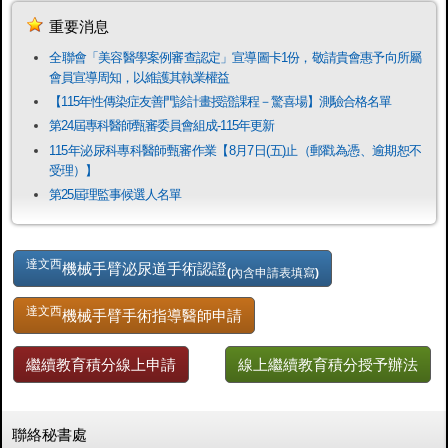
重要消息
全聯會「​美容醫學案例審查認定」宣導圖卡1份，敬請貴會惠予向所屬
會員宣導周知，以維護其執業權益
【115年性傳染症友善門診計畫授證課程－驚喜場】測驗合格名單
第24屆專科醫師甄審委員會組成-115年更新
115年泌尿科專科醫師甄審作業【8月7日(五)止（郵戳為憑、逾期恕不
受理）】
第25屆理監事候選人名單
達文西
機械手臂泌尿道手術認證
(內含申請表填寫)
達文西
機械手臂手術指導醫師申請
繼續教育積分線上申請
線上繼續教育積分授予辦法
聯絡秘書處