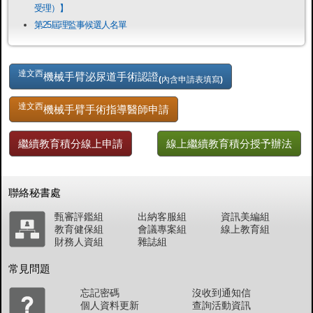
受理）】
第25屆理監事候選人名單
達文西
機械手臂泌尿道手術認證
(內含申請表填寫)
達文西
機械手臂手術指導醫師申請
繼續教育積分線上申請
線上繼續教育積分授予辦法
聯絡秘書處
甄審評鑑組
出納客服組
資訊美編組
教育健保組
會議專案組
線上教育組
財務人資組
雜誌組
常見問題
忘記密碼
沒收到通知信
個人資料更新
查詢活動資訊