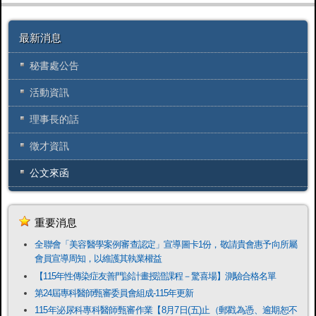
最新消息
秘書處公告
活動資訊
理事長的話
徵才資訊
公文來函
重要消息
全聯會「​美容醫學案例審查認定」宣導圖卡1份，敬請貴會惠予向所屬
會員宣導周知，以維護其執業權益
【115年性傳染症友善門診計畫授證課程－驚喜場】測驗合格名單
第24屆專科醫師甄審委員會組成-115年更新
115年泌尿科專科醫師甄審作業【8月7日(五)止（郵戳為憑、逾期恕不