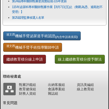
第24屆專科醫師甄審委員會組成-115年更新
115年泌尿科專科醫師甄審作業【8月7日(五)止（郵戳為憑、逾期恕不
受理）】
第25屆理監事候選人名單
達文西
機械手臂泌尿道手術認證
(內含申請表填寫)
達文西
機械手臂手術指導醫師申請
繼續教育積分線上申請
線上繼續教育積分授予辦法
聯絡秘書處
甄審評鑑組
出納客服組
資訊美編組
教育健保組
會議專案組
線上教育組
財務人資組
雜誌組
常見問題