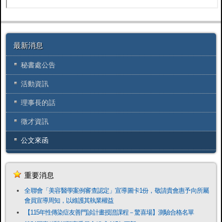
最新消息
秘書處公告
活動資訊
理事長的話
徵才資訊
公文來函
重要消息
全聯會「​美容醫學案例審查認定」宣導圖卡1份，敬請貴會惠予向所屬
會員宣導周知，以維護其執業權益
【115年性傳染症友善門診計畫授證課程－驚喜場】測驗合格名單