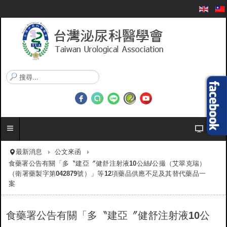
搜
尋
.
.
.
最新消息
公文來函
食藥署公告有關「多〝建亞〞健舒注射液10公絲/公撮（艾翠克瑞）
（衛署藥製字第042879號）」等12項藥品供應不足及其替代藥品一
案
食藥署公告有關「多〝建亞〞健舒注射液10公