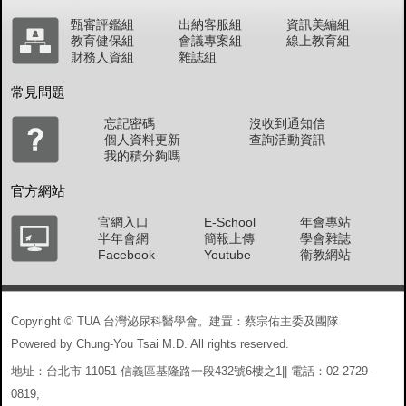
甄審評鑑組
出納客服組
資訊美編組
教育健保組
會議專案組
線上教育組
財務人資組
雜誌組
常見問題
忘記密碼
沒收到通知信
個人資料更新
查詢活動資訊
我的積分夠嗎
官方網站
官網入口
E-School
年會專站
半年會網
簡報上傳
學會雜誌
Facebook
Youtube
衛教網站
Copyright © TUA 台灣泌尿科醫學會。建置：蔡宗佑主委及團隊
Powered by Chung-You Tsai M.D. All rights reserved.
地址：台北市 11051 信義區基隆路一段432號6樓之1|| 電話：02-2729-
0819,