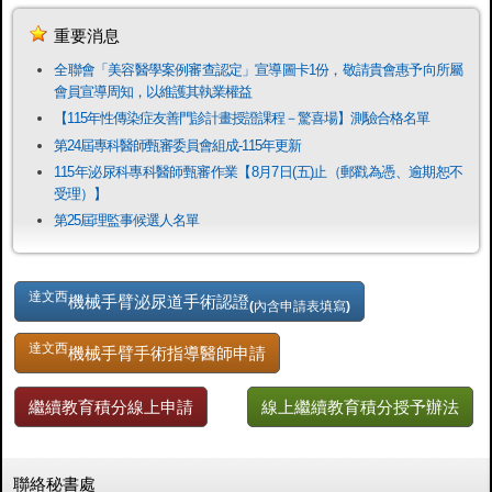
重要消息
全聯會「​美容醫學案例審查認定」宣導圖卡1份，敬請貴會惠予向所屬
會員宣導周知，以維護其執業權益
【115年性傳染症友善門診計畫授證課程－驚喜場】測驗合格名單
第24屆專科醫師甄審委員會組成-115年更新
115年泌尿科專科醫師甄審作業【8月7日(五)止（郵戳為憑、逾期恕不
受理）】
第25屆理監事候選人名單
達文西
機械手臂泌尿道手術認證
(內含申請表填寫)
達文西
機械手臂手術指導醫師申請
繼續教育積分線上申請
線上繼續教育積分授予辦法
聯絡秘書處