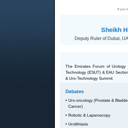
If you 
Sheikh H
Deputy Ruler of Dubai, UAE
The Emirates Forum of Urology (
Technology (ESUT) & EAU Section 
& Uro-Technology Summit.
Debates
•
Uro-oncology (Prostate & Bladde
Cancer)
•
Robotic & Laparoscopy
•
Urolithiasis