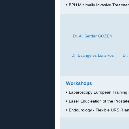
•
BPH Minimally Invasive Treatme
Dr. Ali Serdar GÖZEN
Dr. Evangelos Liatsikos
Dr.
Workshops
•
Laparoscopy European Training in
•
Laser Enucleation of the Prostat
•
Endourology - Flexible URS (Han