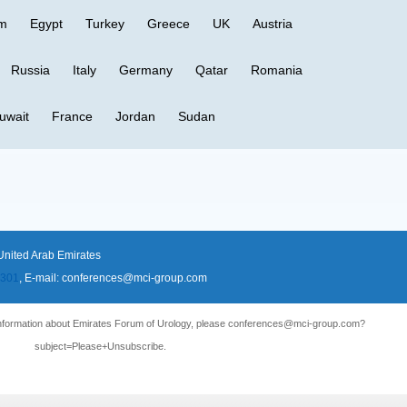
um
Egypt
Turkey
Greece
UK
Austria
Russia
Italy
Germany
Qatar
Romania
uwait
France
Jordan
Sudan
United Arab Emirates
6301
, E-mail:
conferences@mci-group.com
 information about Emirates Forum of Urology, please
conferences@mci-group.com?
subject=Please+Unsubscribe
.