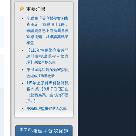
重要消息
全聯會「​美容醫學案例審
查認定」宣導圖卡1份，
敬請貴會惠予向所屬會員
宣導周知，以維護其執業
權益
【115年性傳染症友善門
診計畫授證課程－驚喜
場】測驗合格名單
第24屆專科醫師甄審委員
會組成-115年更新
115年泌尿科專科醫師甄
審作業【8月7日(五)止
（郵戳為憑、逾期恕不受
理）】
第25屆理監事候選人名單
達文西
機械手臂泌尿道