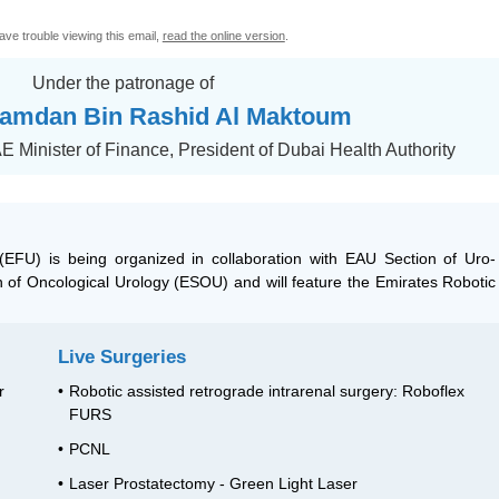
have trouble viewing this email,
read the online version
.
Under the patronage of
amdan Bin Rashid Al Maktoum
 Minister of Finance, President of Dubai Health Authority
EFU) is being organized in collaboration with EAU Section of Uro-
of Oncological Urology (ESOU) and will feature the Emirates Robotic
Live Surgeries
r
•
Robotic assisted retrograde intrarenal surgery: Roboflex
FURS
•
PCNL
•
Laser Prostatectomy - Green Light Laser