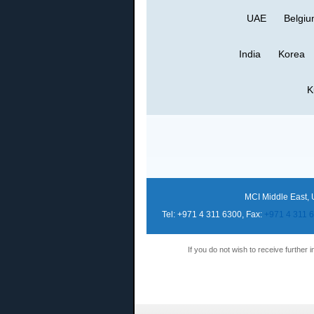
UAE
Belgi
India
Korea
K
MCI Middle East, 
Tel: +971 4 311 6300, Fax:
+971 4 311 
If you do not wish to receive further