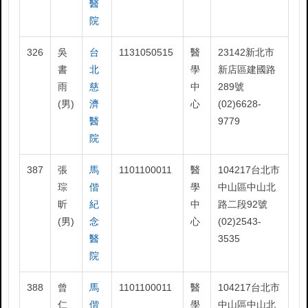
醫
院
326
吳
台
1131050515
醫
23142新北市
書
北
學
新店區建國路
雨
慈
中
289號
(男)
濟
心
(02)6628-
醫
9779
院
387
張
馬
1101100011
醫
104217台北市
琮
偕
學
中山區中山北
昕
紀
中
路二段92號
(男)
念
心
(02)2543-
醫
3535
院
388
曾
馬
1101100011
醫
104217台北市
仁
偕
學
中山區中山北