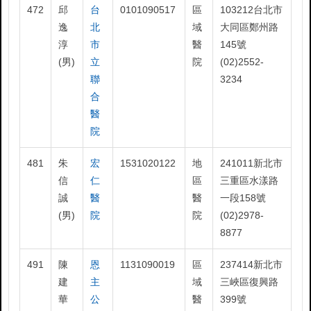
472
邱
台
0101090517
區
103212台北市
逸
北
域
大同區鄭州路
淳
市
醫
145號
(男)
立
院
(02)2552-
聯
3234
合
醫
院
481
朱
宏
1531020122
地
241011新北市
信
仁
區
三重區水漾路
誠
醫
醫
一段158號
(男)
院
院
(02)2978-
8877
491
陳
恩
1131090019
區
237414新北市
建
主
域
三峽區復興路
華
公
醫
399號