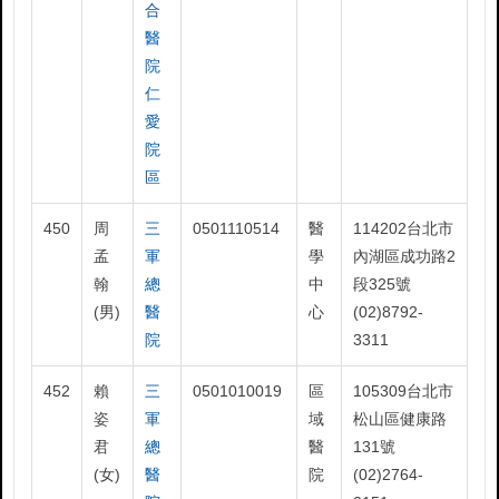
合
醫
院
仁
愛
院
區
450
周
三
0501110514
醫
114202台北市
孟
軍
學
內湖區成功路2
翰
總
中
段325號
(男)
醫
心
(02)8792-
院
3311
452
賴
三
0501010019
區
105309台北市
姿
軍
域
松山區健康路
君
總
醫
131號
(女)
醫
院
(02)2764-