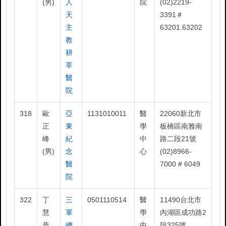
(男)
人
院
(02)2219-
天
3391＃
主
63201.63202
教
耕
莘
醫
院
318
歐
亞
1131010011
醫
22060新北市
正
東
學
板橋區南雅南
峰
紀
中
路二段21號
(男)
念
心
(02)8966-
醫
7000 # 6049
院
322
丁
三
0501110514
醫
11490台北市
慧
軍
學
內湖區成功路2
恭
總
中
段325號