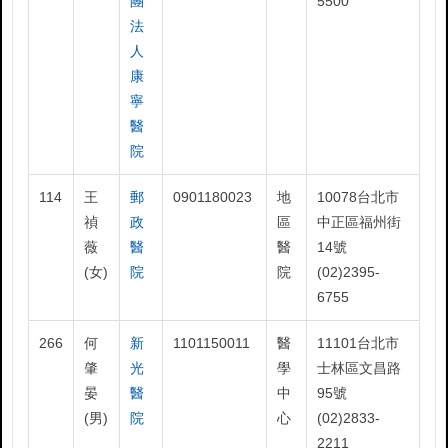
團
5500
法
人
康
寧
醫
院
114
王
郵
0901180023
地
10078台北市
禎
政
區
中正區福州街
薇
醫
醫
14號
(女)
院
院
(02)2395-
6755
266
何
新
1101150011
醫
11101台北市
肇
光
學
士林區文昌路
晏
醫
中
95號
(男)
院
心
(02)2833-
2211