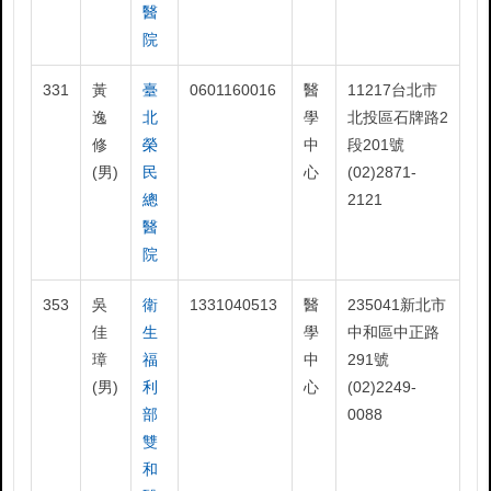
醫
院
331
黃
臺
0601160016
醫
11217台北市
逸
北
學
北投區石牌路2
修
榮
中
段201號
(男)
民
心
(02)2871-
總
2121
醫
院
353
吳
衛
1331040513
醫
235041新北市
佳
生
學
中和區中正路
璋
福
中
291號
(男)
利
心
(02)2249-
部
0088
雙
和