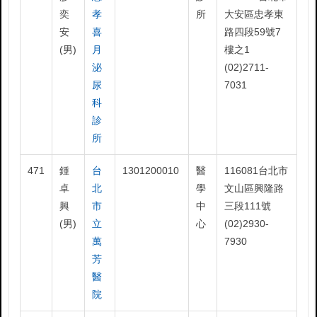
奕
孝
所
大安區忠孝東
安
喜
路四段59號7
(男)
月
樓之1
泌
(02)2711-
尿
7031
科
診
所
471
鍾
台
1301200010
醫
116081台北市
卓
北
學
文山區興隆路
興
市
中
三段111號
(男)
立
心
(02)2930-
萬
7930
芳
醫
院