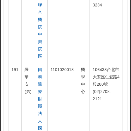
聯
3234
合
醫
院
中
興
院
區
191
羅
國
1101020018
醫
106438台北市
華
泰
學
大安區仁愛路4
安
醫
中
段280號
(男)
療
心
(02)2708-
財
2121
團
法
人
國