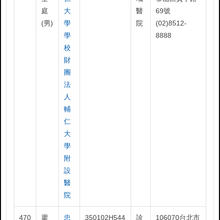
庭
大
醫
69號
(男)
學
院
(02)8512-
學
8888
校
財
團
法
人
輔
仁
大
學
附
設
醫
院
470
廖
忠
350102H544
診
106070台北市