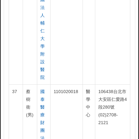
法
人
輔
仁
大
學
附
設
醫
院
37
蔡
國
1101020018
醫
106438台北市
樹
泰
學
大安區仁愛路4
衛
醫
中
段280號
(男)
療
心
(02)2708-
財
2121
團
法