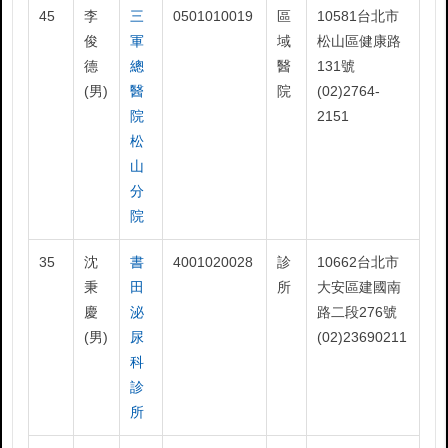
45
李
三
0501010019
區
10581台北市
俊
軍
域
松山區健康路
德
總
醫
131號
(男)
醫
院
(02)2764-
院
2151
松
山
分
院
35
沈
書
4001020028
診
10662台北市
秉
田
所
大安區建國南
慶
泌
路二段276號
(男)
尿
(02)23690211
科
診
所