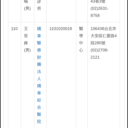
暘
診
43巷3號
(男)
所
(02)2631-
8758
110
王
國
1101020018
醫
106438台北市
世
泰
學
大安區仁愛路4
鋒
醫
中
段280號
(男)
療
心
(02)2708-
財
2121
團
法
人
國
泰
綜
合
醫
院