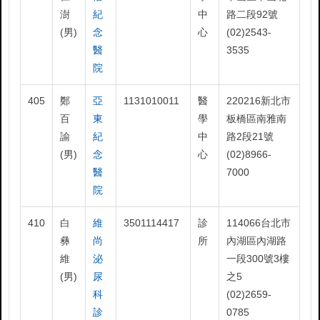
澍
紀
中
路二段92號
(男)
念
心
(02)2543-
醫
3535
院
405
鄭
亞
1131010011
醫
220216新北市
百
東
學
板橋區南雅南
諭
紀
中
路2段21號
(男)
念
心
(02)8966-
醫
7000
院
410
白
維
3501114417
診
114066台北市
彝
尚
所
內湖區內湖路
維
泌
一段300號3樓
(男)
尿
之5
科
(02)2659-
診
0785