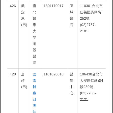
426
戴
臺
1301170017
區
110301台北市
定
北
域
信義區吳興街
恩
醫
醫
252號
(男)
學
院
(02)2737-
大
2181
學
附
設
醫
院
428
唐
國
1101020018
醫
106438台北市
靖
泰
學
大安區仁愛路4
(男)
醫
中
段280號
療
心
(02)2708-
財
2121
團
法