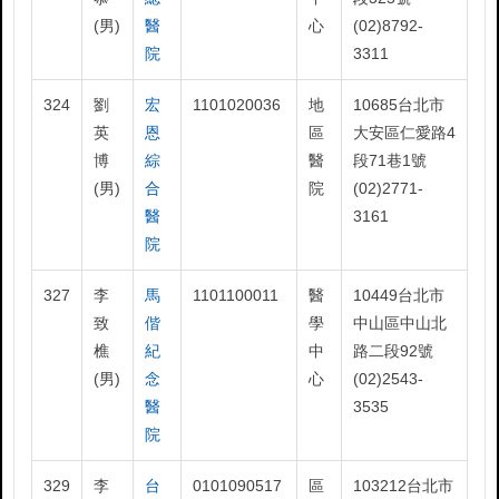
(男)
醫
心
(02)8792-
院
3311
324
劉
宏
1101020036
地
10685台北市
英
恩
區
大安區仁愛路4
博
綜
醫
段71巷1號
(男)
合
院
(02)2771-
醫
3161
院
327
李
馬
1101100011
醫
10449台北市
致
偕
學
中山區中山北
樵
紀
中
路二段92號
(男)
念
心
(02)2543-
醫
3535
院
329
李
台
0101090517
區
103212台北市