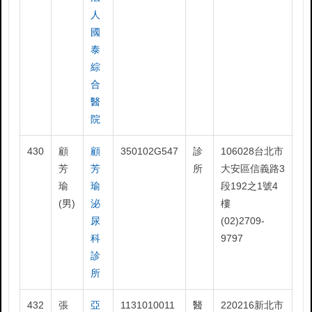
人
國
泰
綜
合
醫
院
430
顧
顧
350102G547
診
106028台北市
芳
芳
所
大安區信義路3
瑜
瑜
段192之1號4
(男)
泌
樓
尿
(02)2709-
科
9797
診
所
432
張
亞
1131010011
醫
220216新北市