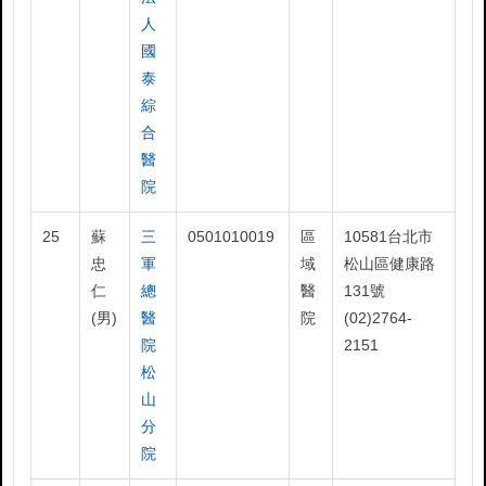
人
國
泰
綜
合
醫
院
25
蘇
三
0501010019
區
10581台北市
忠
軍
域
松山區健康路
仁
總
醫
131號
(男)
醫
院
(02)2764-
院
2151
松
山
分
院