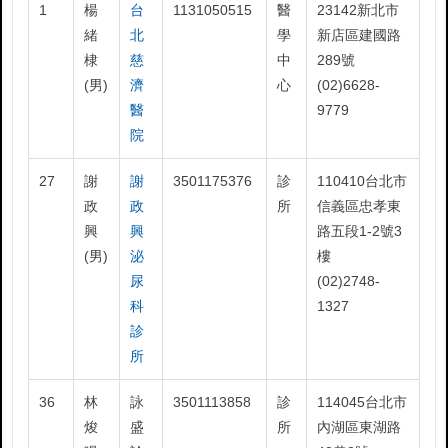
1
楊
台
1131050515
醫
23142新北市
緒
北
學
新店區建國路
棣
慈
中
289號
(男)
濟
心
(02)6628-
醫
9779
院
27
謝
謝
3501175376
診
110410台北市
政
政
所
信義區忠孝東
興
興
路五段1-2號3
(男)
泌
樓
尿
(02)2748-
科
1327
診
所
36
林
詠
3501113858
診
114045台北市
焌
盛
所
內湖區東湖路