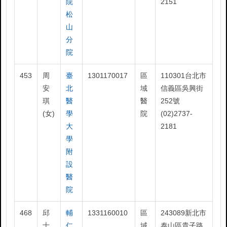
院
2151
松
山
分
院
453
周
臺
1301170017
區
110301台北市
安
北
域
信義區吳興街
琪
醫
醫
252號
(女)
學
院
(02)2737-
大
2181
學
附
設
醫
院
468
邱
輔
1331160010
區
243089新北市
士
仁
域
泰山區貴子路