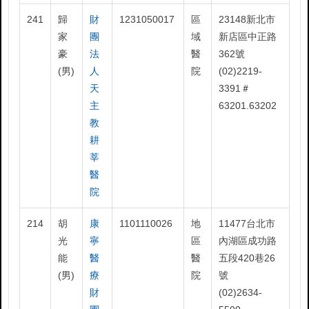
241
歸
財
1231050017
區
23148新北市
家
團
域
新店區中正路
豪
法
醫
362號
(男)
人
院
(02)2219-
天
3391＃
主
63201.63202
教
耕
莘
醫
院
214
胡
康
1101110026
地
11477台北市
光
寧
區
內湖區成功路
能
醫
醫
五段420巷26
(男)
療
院
號
財
(02)2634-