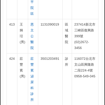
平
院
區
413
王
恩
1131090019
區
237414新北市
炯
主
域
三峽區復興路
珵
公
醫
399號
(男)
醫
院
(02)2672-
院
3456
424
莊
莊
3501203491
診
116072台北市
豐
豐
所
文山區興隆路
賓
賓
二段224-4號
(男)
泌
0958-549-045
尿
科
診
所