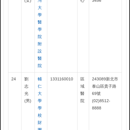
(女)
灣
心
3456
大
學
醫
學
院
附
設
醫
院
24
劉
輔
1331160010
區
243089新北市
志
仁
域
泰山區貴子路
光
大
醫
69號
(男)
學
院
(02)8512-
學
8888
校
財
團