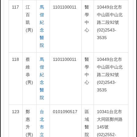
117
江
馬
1101100011
醫
10449台北市
百
偕
學
中山區中山北
凱
紀
中
路二段92號
(男)
念
心
(02)2543-
醫
3535
院
118
蔡
馬
1101100011
醫
10449台北市
維
偕
學
中山區中山北
恭
紀
中
路二段92號
(男)
念
心
(02)2543-
醫
3535
院
123
鄭
台
0101090517
區
10341台北市
惠
北
域
大同區鄭州路
升
市
醫
145號
(男)
立
院
(02)2552-