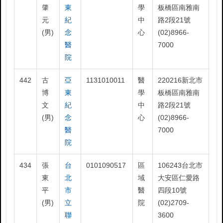
肇
東
學
板橋區南雅南
元
紀
中
路2段21號
(男)
念
心
(02)8966-
醫
7000
院
442
古
亞
1131010011
醫
220216新北市
博
東
學
板橋區南雅南
文
紀
中
路2段21號
(男)
念
心
(02)8966-
醫
7000
院
434
張
台
0101090517
區
106243台北市
東
北
域
大安區仁愛路
平
市
醫
四段10號
(男)
立
院
(02)2709-
聯
3600