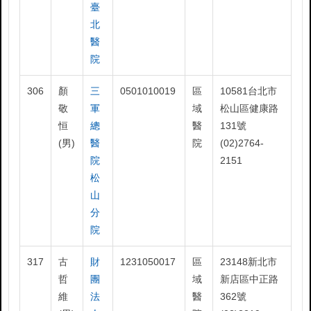
臺
北
醫
院
306
顏
三
0501010019
區
10581台北市
敬
軍
域
松山區健康路
恒
總
醫
131號
(男)
醫
院
(02)2764-
院
2151
松
山
分
院
317
古
財
1231050017
區
23148新北市
哲
團
域
新店區中正路
維
法
醫
362號