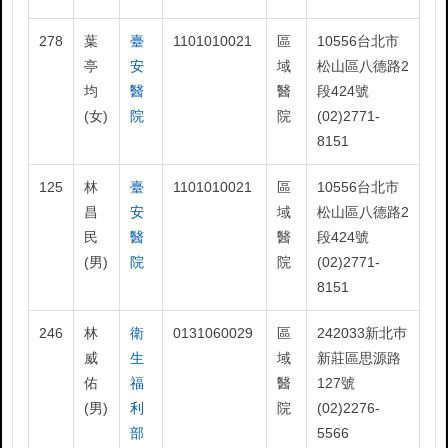
278
葉
臺
1101010021
區
10556台北市
亭
安
域
松山區八德路2
均
醫
醫
段424號
(女)
院
院
(02)2771-
8151
125
林
臺
1101010021
區
10556台北市
昌
安
域
松山區八德路2
民
醫
醫
段424號
(男)
院
院
(02)2771-
8151
246
林
衛
0131060029
區
242033新北巿
威
生
域
新莊區思源路
佑
福
醫
127號
(男)
利
院
(02)2276-
部
5566