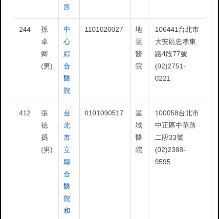
所
244
孫
中
1101020027
地
106441台北市
卓
心
區
大安區忠孝東
卿
綜
醫
路4段77號
(男)
合
院
(02)2751-
醫
0221
院
412
張
台
0101090517
區
100058台北市
德
北
域
中正區中華路
撝
市
醫
二段33號
(男)
立
院
(02)2388-
聯
9595
合
醫
院
和