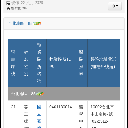
發佈: 22 六月 2026
點擊數: 287
台北地區：85
執
證
姓
業
醫
書
名
院
執業院所代
院
醫院地址電話
序
性
所
碼
層
(櫃檯掛號處)
號
別
名
級
稱
台北地區：85
21
姜
國
0401180014
醫
10002台北市
宜
立
學
中山南路7號
妮
臺
中
(02)2312-