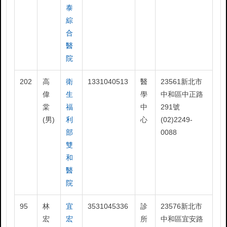
泰
綜
合
醫
院
202
高
衛
1331040513
醫
23561新北市
偉
生
學
中和區中正路
棠
福
中
291號
(男)
利
心
(02)2249-
部
0088
雙
和
醫
院
95
林
宜
3531045336
診
23576新北市
宏
宏
所
中和區宜安路