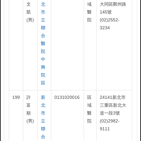
文
北
域
大同區鄭州路
凱
市
醫
145號
(男)
立
院
(02)2552-
聯
3234
合
醫
院
中
興
院
區
199
許
新
0131020016
區
24141新北市
富
北
域
三重區新北大
順
市
醫
道一段3號
(男)
立
院
(02)2982-
聯
9111
合