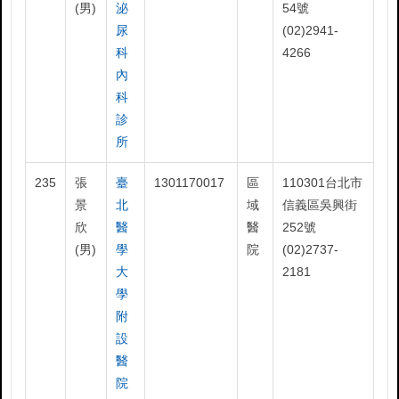
(男)
泌
54號
尿
(02)2941-
科
4266
內
科
診
所
235
張
臺
1301170017
區
110301台北市
景
北
域
信義區吳興街
欣
醫
醫
252號
(男)
學
院
(02)2737-
大
2181
學
附
設
醫
院