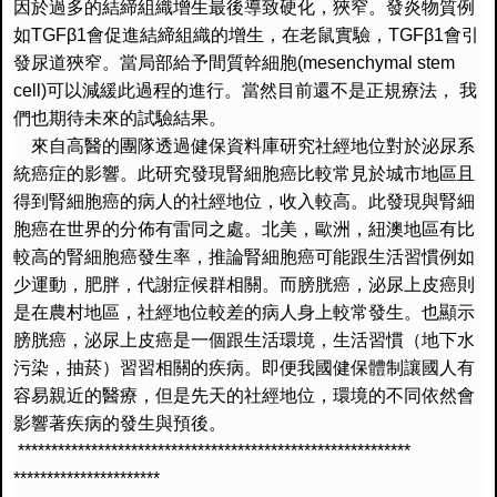
因於過多的結締組織增生最後導致硬化，狹窄。
發炎物質例
如
TGFβ1
會促進結締組織的增生，在老鼠實驗，
TG
Fβ1
會引
發尿道狹窄。當局部給予間質幹細胞
(
mesenchymal stem
cell)
可以減緩此過程的進行。當然目前還不是正規療法，
我
們也期待未來的試驗結果。
來自高醫的團隊透過健保資料庫研究社經地位對於泌尿系
統癌症的影
響。
此研究發現腎細胞癌比較常見於城市地區且
得到腎細胞癌的病人的社
經地位，收入較高。此發現與腎細
胞癌在世界的分佈有雷同之處。
北美，歐洲，紐澳地區有比
較高的腎細胞癌發生率，
推論腎細胞癌可能跟生活習慣例如
少運動，肥胖，代謝症候群相關。
而膀胱癌，泌尿上皮癌則
是在農村地區，
社經地位較差的病人身上較常發生。也顯示
膀胱癌，
泌尿上皮癌是一個跟生活環境，生活習慣（地下水
污染，抽菸）
習習相關的疾病。即便我國健保體制讓國人有
容易親近的醫療，
但是先天的社經地位，環境的不同依然會
影響著疾病的發生與預後。
*****************************
******************************
**********************