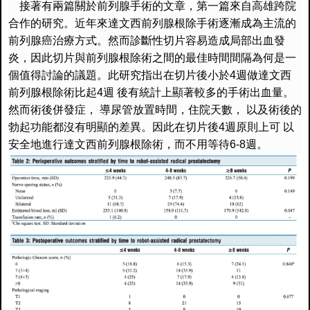
接著有兩篇關於前列腺手術的文章，
第一篇來自高雄跨院
合作的研究。
近年來達文西前列腺根除手術逐漸成為主流的
前列腺癌治療方式。
然而診斷性切片容易造成局部出血發
炎，
因此切片與前列腺根除術之間的最佳時間間隔為何是一
個值得討論的
議題。此研究指出在切片後小於
4
週做達文西
前列腺根除術比起
4
週
後有統計上顯著較多的手術出血量。
然而術後併發症，
導尿管放置時間，住院天數，
以及術後的
勃起功能都沒有明顯的差異。因此在切片後
4
週原則上可
以
安全地進行達文西前列腺根除術，而不用等待
6-8
週。