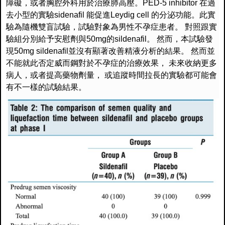
障礙，或者胸腔外科用於治療肺高壓。
PED
-5 inhibitor
在過
去小型的實驗
sidenafil
能促進
Leydig cell
的分泌功能。此實
驗為隨機雙盲試驗，試驗對象為男性不孕症患者。
對照跟實
驗組分別給予安慰劑與
50mg
的
sildenafil
。
然而，本試驗發
現
50mg sildenafil
並沒有顯著改善精液分析的結果。
然而並
不能就此否定威而鋼對於不孕症的治療效果，
未來收納更多
病人，或者提高藥物劑量，
或追蹤時間拉長的實驗都可能會
有不一樣的試驗結果。