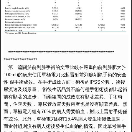
******************************
******************************
*******************
第二篇關於前列腺手術的文章比較在嚴重的前列腺肥大
(>
100ml)
的病患使用單極電刀比起雷射前列腺剜除手術的安全
性
跟手術成效。在手術成效方面：術後的
IPSS
分數，
術後
尿流速及殘尿量，
術後生活品質不論何種手術術後都比起術
前有顯著的進步，
而兩組間的成效沒有顯著差異。手術時
間，住院天數，
導尿管放置天數兩者也是沒有顯著差異。然
而，單極電刀組有
76%
的病人需要輸血，對比上雷射手術僅
有
22%
。此外，單極電刀組有
15.4%
病人發生術後低血鈉，
而雷射組則沒有病人術後發生低血鈉的情況。因此單考量手