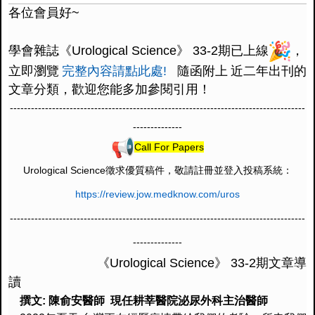
各位會員好~
學會雜誌
《Urological Science》
3
3
-
2
期
已上線
，
立即瀏覽
完整內容
請點
此處
!
隨函附上
近二年
出刊的
文章分類，
歡迎
您能
多加參閱
引
用！
------------------------------
------------------------------
------------------------
------
--------
Call For Papers
Urological Science
徵求優質稿件，敬請註冊並登入投稿系統：
https://review.jow.medknow.
com/uros
------------------------------
------------------------------
------------------------
------
--------
《Urological Science》
3
3
-
2
期
文章導
讀
撰文
:
陳俞安醫師 現任耕莘醫院泌尿外科主治醫師