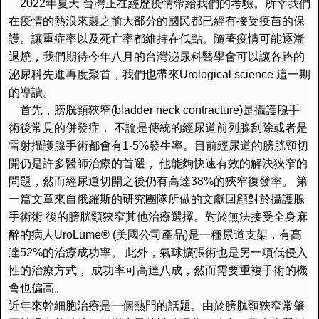
2022
年夏天 台灣正在經歷疫情帶給我們的考驗。
所幸我們
在疫情的熱浪來襲之前大部分的國民都已經有接受疫苗的保
護。讓重症率以及死亡率都維持在低點。隨著疫情可能逐漸
退燒，
我們期待今年八月的台灣泌尿科醫學會可以讓各路的
泌尿科先進再度
聚首，我們也帶來
Urological science
這一期
的導讀。
首先，膀胱頸狹窄
(bladder neck contracture)
是攝護腺手
術後常見的併發症．
不論是傳統的經尿道前列腺刮除或者是
雷射攝護腺手術都會有
1-
5%
發生率。目前經尿道的膀胱頸切
開仍是許多醫師治療的首選，
他能夠快速有效的解決狹窄的
問題，然而經尿道切開之後仍有高達
3
8%
的狹窄復發率。
第
一篇文章來自俄羅斯的研究團隊所做的文獻回顧對於攝護腺
手術術
後的膀胱頸狹窄其他治療選擇。對於無法接受全身麻
醉的病人
Uro
Lume® (
美國公司產品
)
是一種尿道支架，有高
達
52%
的治療成功率。
此外，氣球擴張術也是另一項低侵入
性的治療方式，
成功率可高達八成，然而需要重複手術的機
會也偏高。
近年來幹細胞治療是一個熱門的話題。
由於膀胱頸狹窄常肇