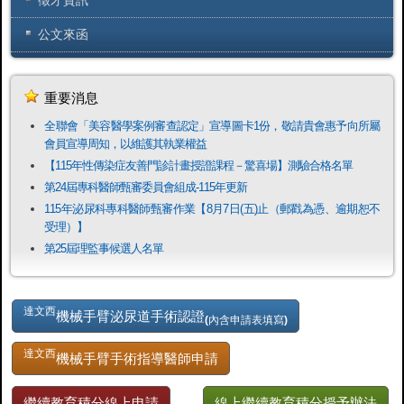
公文來函
重要消息
全聯會「​美容醫學案例審查認定」宣導圖卡1份，敬請貴會惠予向所屬
會員宣導周知，以維護其執業權益
【115年性傳染症友善門診計畫授證課程－驚喜場】測驗合格名單
第24屆專科醫師甄審委員會組成-115年更新
115年泌尿科專科醫師甄審作業【8月7日(五)止（郵戳為憑、逾期恕不
受理）】
第25屆理監事候選人名單
達文西
機械手臂泌尿道手術認證
(內含申請表填寫)
達文西
機械手臂手術指導醫師申請
繼續教育積分線上申請
線上繼續教育積分授予辦法