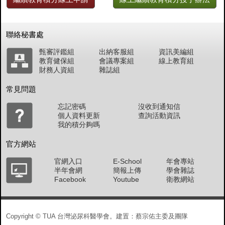
聯絡秘書處
甄審評鑑組
出納客服組
資訊美編組
教育健保組
會議專案組
線上教育組
財務人資組
雜誌組
常見問題
忘記密碼
沒收到通知信
個人資料更新
查詢活動資訊
我的積分夠嗎
官方網站
官網入口
E-School
年會專站
半年會網
簡報上傳
學會雜誌
Facebook
Youtube
衛教網站
Copyright © TUA 台灣泌尿科醫學會。建置：蔡宗佑主委及團隊