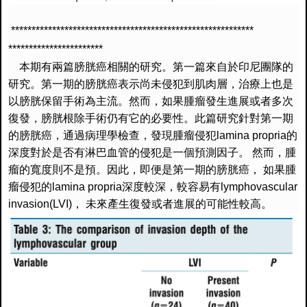
*****************************
******************************
***********************
本期有兩篇膀胱癌相關的研究。第一篇來自於印尼團隊的
研究。
第一期的膀胱癌表示尚未侵犯到肌肉層，
治療上也是
以膀胱保留手術為主流。然而，
如果腫瘤發生進展或者多次
復發，膀胱根除手術仍有它的必要性。
此篇研究針對第一期
的膀胱癌，通過病理學檢查，發現腫瘤侵犯
la
mina propria
的
深度對於是否有淋巴血管的侵犯是一個預測因子。
然而，腫
瘤的寬度則不是預。因此，即便是第一期的膀胱癌，
如果腫
瘤侵犯的
lamina propria
深度較深，較容易有
lymphovascular
invasion(LVI)
，
未來產生復發或者進展的可能性較高。