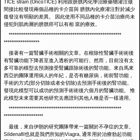
TICE strain (OncoTICE)
利用跟膀胱內化學治療藥物灌注做
間接比較發現兩個品種的卡介苗與
膀胱內化療灌注對於減少
復發沒有明顯的差異。
因此使用不同品種的卡介苗治療尚未
侵犯到肌肉層的膀胱癌可以有相
當的療效。
******************************
******************************
*******************
接著有一篇腎臟手術相關的文章。
在根除性腎臟手術術後
有腎臟功能下降甚至進入透析的可能行。
然而，目前沒有太
多可靠的模型去預測接受腎臟跟除術後的腎功能。
來自馬來
西亞的團隊運用病人的年紀，是否有糖尿病，術前腎功能，
手術的方式
(
部分切除或者全切除
)
去預測手術後的腎功能。
發現此模型可以成功的預測手術術後六個月的腎臟功能。
惟
此模型未來需要其他研究去應證到其他人種是否一樣適用。
******************************
******************************
*********************
最後，來自伊朗的研究團隊帶來一篇關於不孕症的文章。
Sildenafil
也就是我們所知的
Viagra,
通常用於治療勃起功能