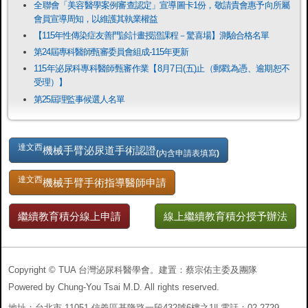
全聯會「​美容醫學案例審查認定」宣導圖卡1份，敬請貴會惠予向所屬
箱改為Gmail等相對較穩定的電子信箱服務系統。
會員宣導周知，以維護其執業權益
【115年性傳染症友善門診計畫授證課程－驚喜場】測驗合格名單
第24屆專科醫師甄審委員會組成-115年更新
115年泌尿科專科醫師甄審作業【8月7日(五)止（郵戳為憑、逾期恕不
受理）】
第25屆理監事候選人名單
達文西
機械手臂泌尿道手術認證
(內含申請表填寫)
達文西
機械手臂手術指導醫師申請
繼續教育積分線上申請
線上繼續教育積分授予辦法
Copyright © TUA 台灣泌尿科醫學會。建置：蔡宗佑主委及團隊
Powered by Chung-You Tsai M.D. All rights reserved.
地址：台北市 11051 信義區基隆路一段432號6樓之1|| 電話：02-2729-