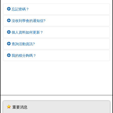
忘記密碼？
沒收到學會的通知信?
Q1. 我的帳號密碼是什麼?
個人資料如何更新？
就是 E-School 的帳號密碼。預設值是會員編號和身份證字
A1. 可能被誤判為垃圾郵件
號，但您可以自行修改密碼
查詢活動資訊?
通知信可能被您所使用的郵件系統誤判為垃圾郵件，請到
請點選首頁右上方的【個人資料】，登入後即能進行個人
Q2. 我明明記得密碼為什麼無法登入?
信箱中的【垃圾郵件】搜尋，並將學會通知信改為非垃圾
資料編輯。
我的積分夠嗎？
請注意英文字母大小寫不同，如
A
111111 的【
A
】必須大
郵件。
A1. 由首頁右上方的【會議議程】
請確認電子郵件的正確性，並耐心完成電子郵件的認證程
寫，不可輸入小寫【
a
】
A2. 由首頁【最新消息】> 【活動資訊】
A2. 可能您的Email郵件地址設定錯誤
序。
由首頁右上方的【積分查詢】登入查詢。
A3. 由首頁右上方的【行事曆】 (本功能還在測試中)
Q3. 可以修改密碼嗎?
註：電子郵件的認證程序是由E-School系統發出認證信到
請檢查您設定的信箱是否正確？由【個人設定】>【電子信
如果積分不足，建議快由E-School的取得線上積分。
您的信箱，您在收到確認信後請點選信中的確認連結。
請至 E-School網站登入，修改密碼。
箱】確認，並完成電子郵件的認證程序。
Q4. 忘記密碼怎麼辦?
A3. 可能被誤判為惡意大量發信
在E-School登入畫面有【忘記密碼？】的連結，請輸入帳
學會通知信是大量寄送的，有可能被您所使用之電子郵件
號或電子郵件，就會用註冊的電子郵件通知您修改密碼。
系統判斷為「惡意大量發信」，而直接「拒收」。
重要消息
目前已知Yahoo信箱經常出現誤判的情事，建議您將聯絡信