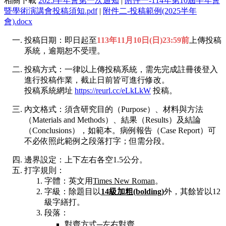
相關下載
2025半年會第一次通知
|
附件一-114年第10屆半年會
暨學術演講會投稿須知.pdf
|
附件二-投稿範例(2025半年
會).docx
投稿日期：即日起至
113年11月10日(日)23:59前
上傳投稿
系統，逾期恕不受理。
投稿方式：一律以上傳投稿系統，需先完成註冊後登入
進行投稿作業，截止日前皆可進行修改。
投稿系統網址
https://reurl.cc/eLkLkW
投稿。
內文格式：須含研究目的（Purpose）、材料與方法
（Materials and Methods）、結果（Results）及結論
（Conclusions），如範本。病例報告（Case Report）可
不必依照此範例之段落打字；但需分段。
邊界設定：上下左右各空1.5公分。
打字規則：
字體：英文用
Times New Roman
。
字級：除題目以
14級加粗(bolding)
外，其餘皆以12
級字繕打。
段落：
對齊方式─左右對齊。