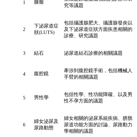
腫瘤
1
究等議題
包括攝護腺肥大、攝護腺發炎以
下泌尿道症
2
及下泌尿道症狀方面疾患相關的
狀(LUTS)
診療、研究議題
3
結石
泌尿道結石診療的相關議題
牽涉到腹腔鏡手術，包括機械人
腹腔鏡
4
手臂的相關議題
包括性學、性功能障礙、以及男
男性學
5
性不孕方面的議題
婦女相關的泌尿系統疾病、膀胱
婦女泌尿及
6
尿道功能方面的討論、尿路動力
尿路動態
學相關的議題