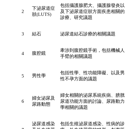
包括攝護腺肥大、攝護腺發炎以
下泌尿道症
2
及下泌尿道症狀方面疾患相關的
狀(LUTS)
診療、研究議題
3
結石
泌尿道結石診療的相關議題
牽涉到腹腔鏡手術，包括機械人
腹腔鏡
4
手臂的相關議題
包括性學、性功能障礙、以及男
男性學
5
性不孕方面的議題
婦女相關的泌尿系統疾病、膀胱
婦女泌尿及
6
尿道功能方面的討論、尿路動力
尿路動態
學相關的議題
泌尿道感染
包括生殖泌尿道感染、性病的診