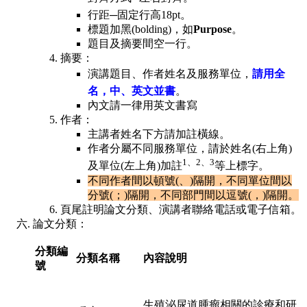
行距─固定行高18pt。
標題加黑(bolding)，如
Purpose
。
題目及摘要間空一行。
摘要：
演講題目、作者姓名及服務單位，
請用全
名，中、英文並書
。
內文請一律用英文書寫
作者：
主講者姓名下方請加註橫線。
作者分屬不同服務單位，請於姓名(右上角)
1、2、3
及單位(左上角)加註
等上標字。
不同作者間以頓號(、)隔開，不同單位間以
分號(；)隔開，不同部門間以逗號(，)隔開。
頁尾註明論文分類、演講者聯絡電話或電子信箱。
論文分類：
分類編
分類名稱
內容說明
號
生殖泌尿道腫瘤相關的診療和研