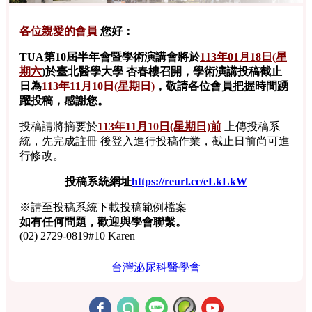
各位親愛的會員
您好：
TUA第10屆半年會暨學術演講會將於
113年01月18日(星
期六
)
於臺北醫學大學 杏春樓召開，學術演講投稿截止
日為
113年11月10日(星期日)
，敬請各位會員把握時間踴
躍投稿，感謝您。
投稿請將摘要於
113年11月10日(星期日)前
上傳投稿系
統，先完成註冊 後登入進行投稿作業，截止日前尚可進
行修改。
投稿系統網址
https://reurl.cc/eLkLkW
※請至投稿系統下載投稿範例檔案
如有任何問題，歡迎與學會聯繫。
(02) 2729-0819#10 Karen
台灣泌尿科醫學會