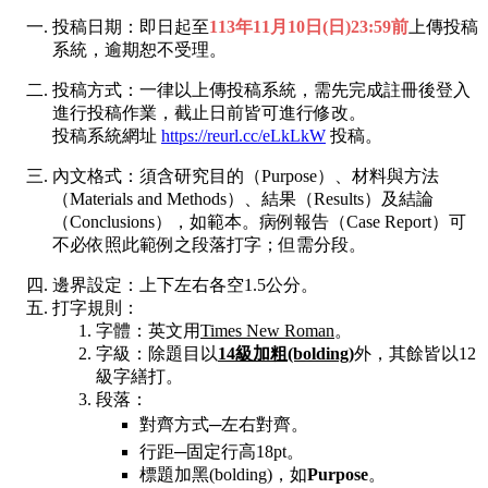
投稿日期：即日起至
113年11月10日(日)23:59前
上傳投稿
系統，逾期恕不受理。
投稿方式：一律以上傳投稿系統，需先完成註冊後登入
進行投稿作業，截止日前皆可進行修改。
投稿系統網址
https://reurl.cc/eLkLkW
投稿。
內文格式：須含研究目的（Purpose）、材料與方法
（Materials and Methods）、結果（Results）及結論
（Conclusions），如範本。病例報告（Case Report）可
不必依照此範例之段落打字；但需分段。
邊界設定：上下左右各空1.5公分。
打字規則：
字體：英文用
Times New Roman
。
字級：除題目以
14級加粗(bolding)
外，其餘皆以12
級字繕打。
段落：
對齊方式─左右對齊。
行距─固定行高18pt。
標題加黑(bolding)，如
Purpose
。