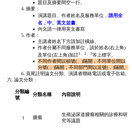
題目及摘要間空一行。
摘要：
演講題目、作者姓名及服務單位，
請用全
名，中、英文並書
。
內文請一律用英文書寫
作者：
主講者姓名下方請加註橫線。
作者分屬不同服務單位，請於姓名(右上角)
1、2、3
及單位(左上角)加註
等上標字。
不同作者間以頓號(、)隔開，不同單位間以
分號(；)隔開，不同部門間以逗號(，)隔開。
頁尾註明論文分類、演講者聯絡電話或電子信箱。
論文分類：
分類編
分類名稱
內容說明
號
生殖泌尿道腫瘤相關的診療和研
腫瘤
1
究等議題