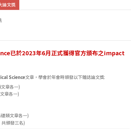
大論文獎
法
ence
已於2023年6月正式獲得官方頒布之impact
ical Science
文章，學會於年會時頒發以下雜誌論文獎:
類文章各一)
文章各一)
基礎類文章各一)
，共頒發三名)