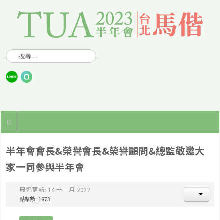
搜
尋
.
.
.
半年會會長&榮譽會長&榮譽顧問&總監敬邀大
家一同參與半年會
最近更新: 14 十一月 2022
點擊數: 1873