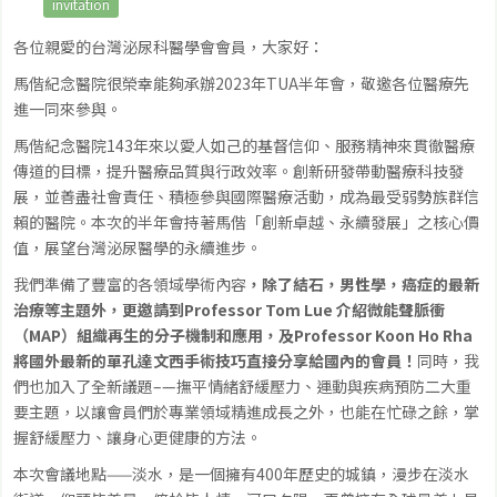
invitation
各位親愛的台灣泌尿科醫學會會員，大家好：
馬偕紀念醫院很榮幸能夠承辦2023年TUA半年會，敬邀各位醫療先
進一同來參與。
馬偕紀念醫院143年來以愛人如己的基督信仰、服務精神來貫徹醫療
傳道的目標，提升醫療品質與行政效率。創新研發帶動醫療科技發
展，並善盡社會責任、積極參與國際醫療活動，成為最受弱勢族群信
賴的醫院。本次的半年會持著馬偕「創新卓越、永續發展」之核心價
值，展望台灣泌尿醫學的永續進步。
我們準備了豐富的各領域學術內容
，除了結石，男性學，癌症的最新
治療等主題外，更邀請到Professor Tom Lue 介紹微能聲脈衝
（MAP）組織再生的分子機制和應用，及Professor Koon Ho Rha
將國外最新的單孔達文西手術技巧直接分享給國內的會員！
同時，我
們也加入了全新議題–—撫平情緒舒緩壓力、運動與疾病預防二大重
要主題，以讓會員們於專業領域精進成長之外，也能在忙碌之餘，掌
握舒緩壓力、讓身心更健康的方法。
本次會議地點——淡水，是一個擁有400年歷史的城鎮，漫步在淡水