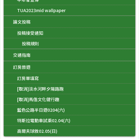
TUA2023mid wallpaper
論文投稿
投稿接受通知
投稿規則
交通指南
訂房旅遊
訂房單填寫
[取消]淡水河畔夕陽路跑
[取消]馬偕文化健行趣
藍色公路半日遊0204(六)
特斯拉電動車試乘02.04(六)
高爾夫球敘02.05(日)