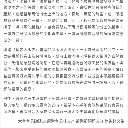
街道，仰頭皆美景、俯拾皆人情。河口夕陽，更曾擁有全球最美七星
級夕陽之一的美譽。順著淡水河向上游走，會抵達北台灣醫療傳道的
起點，這是當年馬偕博士上岸的地方，橫跨一世紀的時空，這一段極
具有歷史意義的一幕、此刻彷若交疊。因此，特別為所有醫療先進安
排了一場『馬偕腳蹤』，讓會員朋友們可以模擬著馬偕博士的腳步，
一邊感受著淡水豐富的文化與美景，一邊沉浸體驗台灣醫療傳道這重
要的一頁！
場館『福容大飯店』座落於淡水漁人碼頭，一面臨著開闊的河口，一
面遠眺著觀音山及台灣海峽，坐擁山景河海、堪稱得天獨厚的自然景
觀。馬偕紀念醫院邀請您，在這個曾獲選為台灣最美麗的飯店裡，與
我們一起來享受獨特的異國風情與美食，欣賞海天一色的美景，讓各
位會員與好友用共學共遊的心情相互交流成長，並從會中專題獲得滿
載新知。期盼在半年會期間，能為所有醫療先進提供一場身、心、靈
都能富足的饗宴！
最後，感謝馮思中理事長、全體理監事、委員與學會秘書處的指導及
全力協助、還有協力廠商的支持。希望本次半年會能夠讓所有會員有
所收穫，再次歡迎大家來淡水進行一場人文美景與創新永續的旅程。
大會會長陳建志 榮譽會長林文州 榮譽顧問邱文祥 總監林文榮