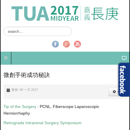
搜
尋
.
.
.
微創手術成功秘訣
發佈: 09 一月 2017
Tip of the Surgery
: PCNL, Fiberscope Laparoscopic
Herniorrhaphy
Retrograde Intrarenal Surgery Symposium