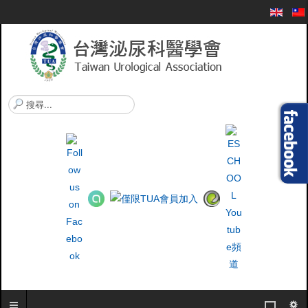
搜
尋
.
.
.