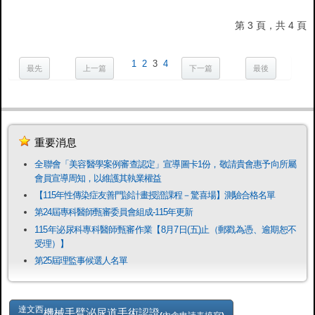
第 3 頁，共 4 頁
1
2
3
4
最先
上一篇
下一篇
最後
重要消息
全聯會「​美容醫學案例審查認定」宣導圖卡1份，敬請貴會惠予向所屬
會員宣導周知，以維護其執業權益
【115年性傳染症友善門診計畫授證課程－驚喜場】測驗合格名單
第24屆專科醫師甄審委員會組成-115年更新
115年泌尿科專科醫師甄審作業【8月7日(五)止（郵戳為憑、逾期恕不
受理）】
第25屆理監事候選人名單
達文西
機械手臂泌尿道手術認證