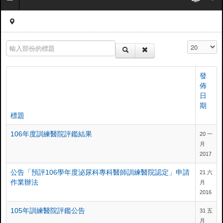
輸入部份的標題
顯示數目
發
佈
日
期
標題
106年度訓練醫院評鑑結果
20 一
月
2017
公告「預評106學年度泌尿科專科醫師訓練醫院認定」申請
21 六
作業辦法
月
2016
105年訓練醫院評鑑公告
31 五
月