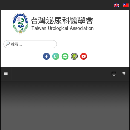
搜
尋
.
.
.