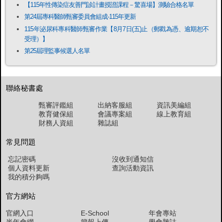
【115年性傳染症友善門診計畫授證課程－驚喜場】測驗合格名單
第24屆專科醫師甄審委員會組成-115年更新
115年泌尿科專科醫師甄審作業【8月7日(五)止（郵戳為憑、逾期恕不
受理）】
第25屆理監事候選人名單
聯絡秘書處
甄審評鑑組
出納客服組
資訊美編組
教育健保組
會議專案組
線上教育組
財務人資組
雜誌組
常見問題
忘記密碼
沒收到通知信
個人資料更新
查詢活動資訊
我的積分夠嗎
官方網站
官網入口
E-School
年會專站