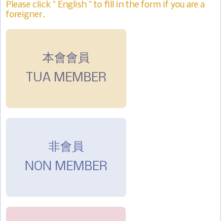
Please click " English " to fill in the form if you are a
foreigner.
本會會員
TUA MEMBER
非會員
NON MEMBER