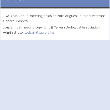
TUA 2016 Annual meeting holds on 20th Auguest in Taipei Veterans
General Hospital.
2016 annual meeting copyright @ Taiwan Urological Association.
Administrator
webart@tua.org.tw